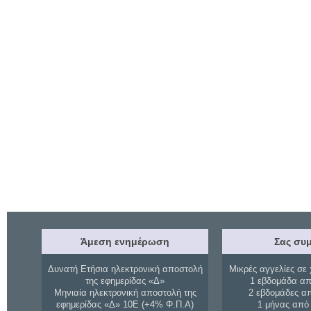
Άμεση ενημέρωση
Σας συμ
Δυνατή Ετήσια ηλεκτρονική αποστολή
Μικρές αγγελίες σε 
της εφημερίδας «Δ»
1 εβδομάδα απ
Μηνιαία ηλεκτρονική αποστολή της
2 εβδομάδες α
εφημερίδας «Δ» 10Ε (+4% Φ.Π.Α)
1 μήνας από