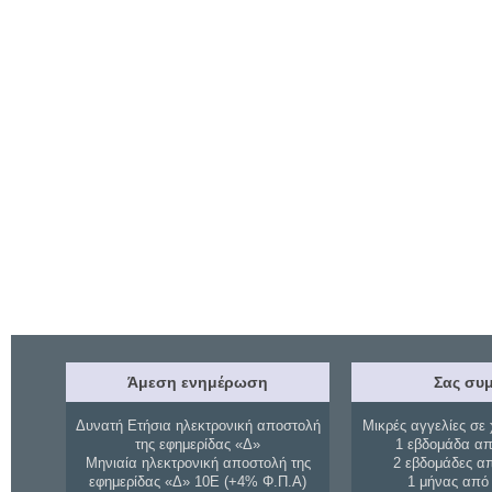
Άμεση ενημέρωση
Σας συμ
Δυνατή Ετήσια ηλεκτρονική αποστολή
Μικρές αγγελίες σε 
της εφημερίδας «Δ»
1 εβδομάδα απ
Μηνιαία ηλεκτρονική αποστολή της
2 εβδομάδες α
εφημερίδας «Δ» 10Ε (+4% Φ.Π.Α)
1 μήνας από