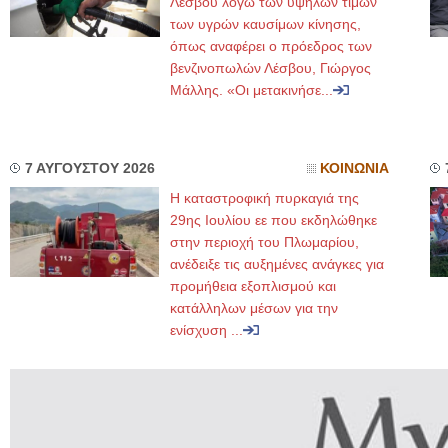
Λέσβου λόγω των υψηλών τιμών
των υγρών καυσίμων κίνησης,
όπως αναφέρει ο πρόεδρος των
βενζινοπωλών Λέσβου, Γιώργος
Μάλλης. «Οι μετακινήσε...
7 ΑΥΓΟΥΣΤΟΥ 2026
ΚΟΙΝΩΝΙΑ
Η καταστροφική πυρκαγιά της
29ης Ιουλίου εε που εκδηλώθηκε
στην περιοχή του Πλωμαρίου,
ανέδειξε τις αυξημένες ανάγκες για
προμήθεια εξοπλισμού και
κατάλληλων μέσων για την
ενίσχυση ...