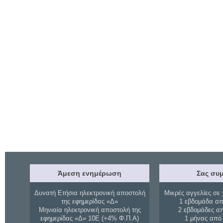
Άμεση ενημέρωση
Σας συμ
Δυνατή Ετήσια ηλεκτρονική αποστολή
Μικρές αγγελίες σε 
της εφημερίδας «Δ»
1 εβδομάδα απ
Μηνιαία ηλεκτρονική αποστολή της
2 εβδομάδες α
εφημερίδας «Δ» 10Ε (+4% Φ.Π.Α)
1 μήνας από