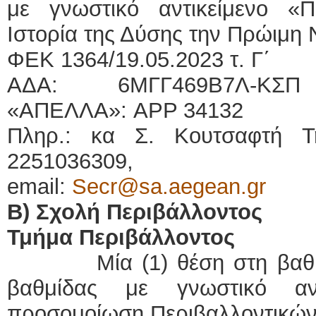
με γνωστικό αντικείμενο «Πο
Ιστορία της Δύσης την Πρώιμη 
ΦΕΚ 1364/19.05.2023 τ. Γ΄
ΑΔΑ: 6ΜΓΓ469Β7Λ-ΚΣΠ 
«ΑΠΕΛΛΑ»: APP 34132
Πληρ.: κα Σ. Κουτσαφτή Τ
2251036309,
email:
Secr@sa.aegean.gr
Β) Σχολή Περιβάλλοντος
Τμήμα Περιβάλλοντος
· Μία (1) θέση στη βαθμίδ
βαθμίδας με γνωστικό αν
προσομοίωση Περιβαλλοντικώ