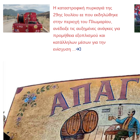
Η καταστροφική πυρκαγιά της
29ης Ιουλίου εε που εκδηλώθηκε
στην περιοχή του Πλωμαρίου,
ανέδειξε τις αυξημένες ανάγκες για
προμήθεια εξοπλισμού και
κατάλληλων μέσων για την
ενίσχυση ...