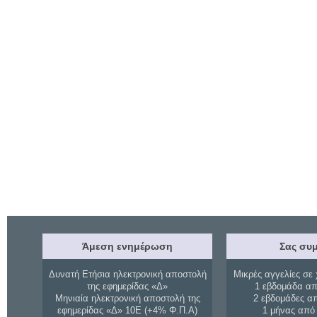
Άμεση ενημέρωση
Σας συμ
Δυνατή Ετήσια ηλεκτρονική αποστολή
Μικρές αγγελίες σε 
της εφημερίδας «Δ»
1 εβδομάδα απ
Μηνιαία ηλεκτρονική αποστολή της
2 εβδομάδες α
εφημερίδας «Δ» 10Ε (+4% Φ.Π.Α)
1 μήνας από