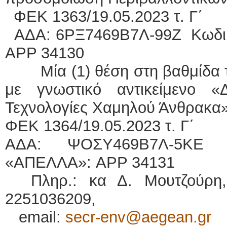
ΕΚ 1363/19.05.2023 τ. Γ΄
ΔΑ: 6ΡΞ7469Β7Λ-99Ζ Κωδικ
APP 34130
· Μία (1) θέση στη βαθμίδα 
με γνωστικό αντικείμενο «Δ
Τεχνολογίες Χαμηλού Άνθρακα»
ΦΕΚ 1364/19.05.2023 τ. Γ΄
ΑΔΑ: ΨΟΣΥ469Β7Λ-5ΚΕ 
«ΑΠΕΛΛΑ»: APP 34131
Πληρ.: κα Δ. Μουτζούρη, τ
2251036209,
email:
secr-env@aegean.gr