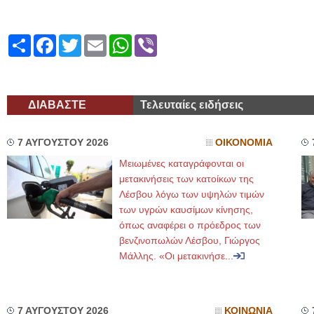
Share
Facebook
Twitter
Email
WhatsApp
Viber
ΔΙΑΒΑΣΤΕ
Τελευταίες ειδήσεις
7 ΑΥΓΟΥΣΤΟΥ 2026
ΟΙΚΟΝΟΜΙΑ
Μειωμένες καταγράφονται οι
μετακινήσεις των κατοίκων της
Λέσβου λόγω των υψηλών τιμών
των υγρών καυσίμων κίνησης,
όπως αναφέρει ο πρόεδρος των
βενζινοπωλών Λέσβου, Γιώργος
Μάλλης. «Οι μετακινήσε...
7 ΑΥΓΟΥΣΤΟΥ 2026
ΚΟΙΝΩΝΙΑ