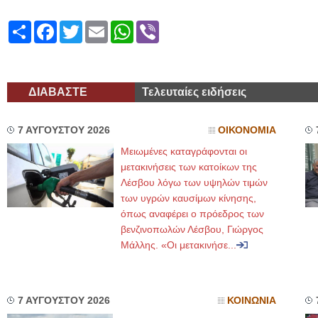
Share
Facebook
Twitter
Email
WhatsApp
Viber
ΔΙΑΒΑΣΤΕ
Τελευταίες ειδήσεις
7 ΑΥΓΟΥΣΤΟΥ 2026
ΟΙΚΟΝΟΜΙΑ
Μειωμένες καταγράφονται οι
μετακινήσεις των κατοίκων της
Λέσβου λόγω των υψηλών τιμών
των υγρών καυσίμων κίνησης,
όπως αναφέρει ο πρόεδρος των
βενζινοπωλών Λέσβου, Γιώργος
Μάλλης. «Οι μετακινήσε...
7 ΑΥΓΟΥΣΤΟΥ 2026
ΚΟΙΝΩΝΙΑ