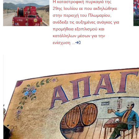
Η καταστροφική πυρκαγιά της
29ης Ιουλίου εε που εκδηλώθηκε
στην περιοχή του Πλωμαρίου,
ανέδειξε τις αυξημένες ανάγκες για
προμήθεια εξοπλισμού και
κατάλληλων μέσων για την
ενίσχυση ...