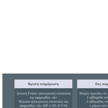
Άμεση ενημέρωση
Σας συμ
Δυνατή Ετήσια ηλεκτρονική αποστολή
Μικρές αγγελίες σε 
της εφημερίδας «Δ»
1 εβδομάδα απ
Μηνιαία ηλεκτρονική αποστολή της
2 εβδομάδες α
εφημερίδας «Δ» 10Ε (+4% Φ.Π.Α)
1 μήνας από