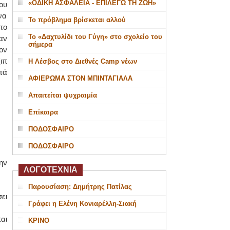
«ΟΔΙΚΗ ΑΣΦΑΛΕΙΑ - ΕΠΙΛΕΓΩ ΤΗ ΖΩΗ»
ου
να
Το πρόβλημα βρίσκεται αλλού
το
Το «Δαχτυλίδι του Γύγη» στο σχολείο του
αν
σήμερα
ον
ιπ
Η Λέσβος στο Διεθνές Camp νέων
τά
ΑΦΙΕΡΩΜΑ ΣΤΟΝ ΜΠΙΝΤΑΓΙΑΛΑ
Απαιτείται ψυχραιμία
Επίκαιρα
ΠΟΔΟΣΦΑΙΡΟ
ΠΟΔΟΣΦΑΙΡΟ
ην
ΛΟΓΟΤΕΧΝΙΑ
Παρουσίαση: Δημήτρης Πατίλας
ει
Γράφει η Ελένη Κονιαρέλλη-Σιακή
αι
ΚΡΙΝΟ