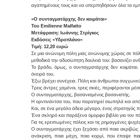
αγαπημένους τους και να υπερπηδήσουν όλα τα εμπόδ
«Ο συνταγματάρχης δεν κοιμάται»
Του Emilienne Malfatto
Μετάφραση: Ιωάννης Στρίγκος
Εκδόσεις «Υδροπλάνο»
Τιμή: 12,20 ευρώ
Σε μια ανώνυμη πόλη μιας ανώνυμης χώρας σε πόλεμ
μεθοδικά την αδυσώπητη δουλειά του: βασανίζει αν
Το βράδυ, όμως, ο συνταγματάρχης δεν κοιμάται.
όνειρά του.
Έξω βρέχει συνέχεια. Πόλη και άνθρωποι συγχωνεύον
Τρεις άντρες χαμένοι, τρεις σκιές, περιφέρονται μέσ
Ο συνταγματάρχης, βασανισμένος βασανιστής.
Η ορντινάντσα του, που παρατηρεί σιωπηλά και απ
Και, σε ένα μεγάλο άδειο μέγαρο, ένας στρατηγός πο
Ένα σκληρό και παράξενα όμορφο βιβλίο για τον πόλ
Για τις ερειπωμένες πόλεις και τις ρημαγμένες ψυχ
Ο συνταγματάρχης έχει ξεχάσει από ποια ακριβώς σ
ανάκριση, ποια μάχη, ποιο κορμί, που έπαψε πια