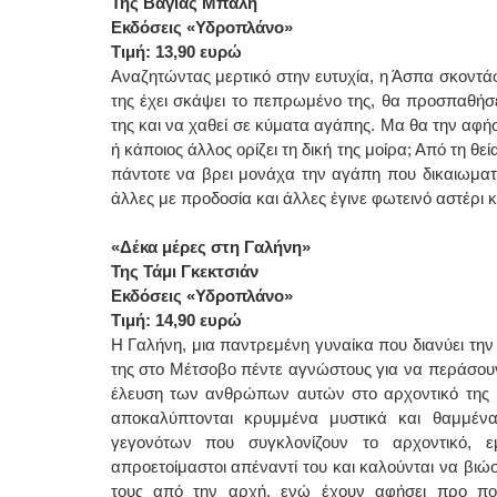
Της Βάγιας Μπαλή
Εκδόσεις «Υδροπλάνο»
Τιμή: 13,90 ευρώ
Αναζητώντας μερτικό στην ευτυχία, η Άσπα σκοντά
της έχει σκάψει το πεπρωμένο της, θα προσπαθήσ
της και να χαθεί σε κύματα αγάπης. Μα θα την αφήσ
ή κάποιος άλλος ορίζει τη δική της μοίρα; Από τη θ
πάντοτε να βρει μονάχα την αγάπη που δικαιωματ
άλλες με προδοσία και άλλες έγινε φωτεινό αστέρι κ
«Δέκα μέρες στη Γαλήνη»
Της Τάμι Γκεκτσιάν
Εκδόσεις «Υδροπλάνο»
Τιμή:
14,90 ευρώ
Η Γαλήνη, μια παντρεμένη γυναίκα που διανύει την 
της στο Μέτσοβο πέντε αγνώστους για να περάσουν
έλευση των ανθρώπων αυτών στο αρχοντικό της Γ
αποκαλύπτονται κρυμμένα μυστικά και θαμμέν
γεγονότων που συγκλονίζουν το αρχοντικό, ε
απροετοίμαστοι απέναντί του και καλούνται να βιώ
τους από την αρχή, ενώ έχουν αφήσει προ πο