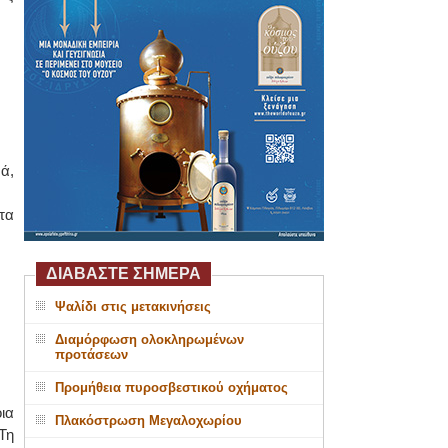
ά,
τα
ΔΙΑΒΑΣΤΕ ΣΗΜΕΡΑ
Ψαλίδι στις μετακινήσεις
Διαμόρφωση ολοκληρωμένων
προτάσεων
Προμήθεια πυροσβεστικού οχήματος
ια
Πλακόστρωση Μεγαλοχωρίου
Τη