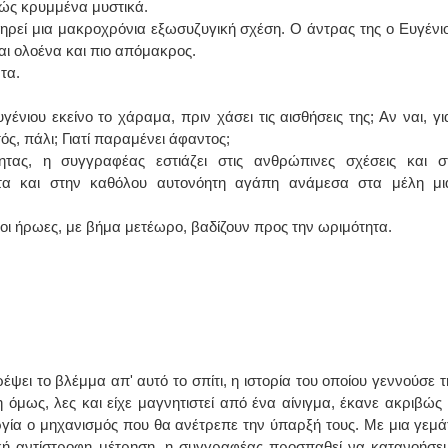
λώς κρυμμένα μυστικά.
ηρεί μια μακροχρόνια εξωσυζυγική σχέση. Ο άντρας της ο Ευγένιο
ι ολοένα και πιο απόμακρος.
τα.
ιου εκείνο το χάραμα, πριν χάσει τις αισθήσεις της; Αν ναι, για
τός, πάλι; Γιατί παραμένει άφαντος;
ητας, η συγγραφέας εστιάζει στις ανθρώπινες σχέσεις και σ
ωτα και στην καθόλου αυτονόητη αγάπη ανάμεσα στα μέλη μι
ι ήρωες, με βήμα μετέωρο, βαδίζουν προς την ωριμότητα.
έψει το βλέμμα απ' αυτό το σπίτι, η ιστορία του οποίου γεννούσε τ
 όμως, λες και είχε μαγνητιστεί από ένα αίνιγμα, έκανε ακριβώς 
τουργία ο μηχανισμός που θα ανέτρεπε την ύπαρξή τους. Με μια γεμά
κή αντίστροφη μέτρηση, η συγγραφέας προσπαθεί να κατανοήσει 