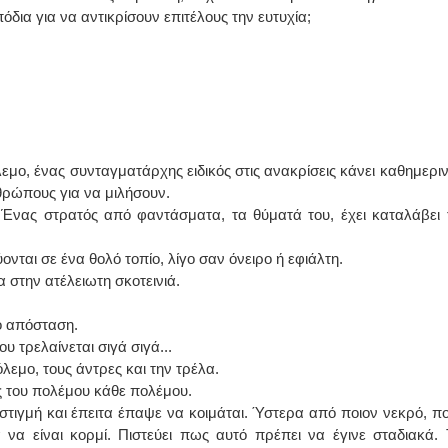
ια για να αντικρίσουν επιτέλους την ευτυχία;
ο, ένας συνταγματάρχης ειδικός στις ανακρίσεις κάνει καθημεριν
θρώπους για να μιλήσουν.
 Ένας στρατός από φαντάσματα, τα θύματά του, έχει καταλάβει 
ται σε ένα θολό τοπίο, λίγο σαν όνειρο ή εφιάλτη.
α στην ατέλειωτη σκοτεινιά.
ό απόσταση.
υ τρελαίνεται σιγά σιγά...
εμο, τους άντρες και την τρέλα.
ές του πολέμου κάθε πολέμου.
τιγμή και έπειτα έπαψε να κοιμάται. Ύστερα από ποιον νεκρό, πο
 να είναι κορμί. Πιστεύει πως αυτό πρέπει να έγινε σταδιακά. 