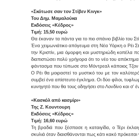
«Σκότωσε σαν τον Στίβεν Κινγκ»
Του Δημ. Μαμαλούκα
Εκδόσεις «Κέδρος»
Τιμή:
15,50 ευρώ
Θα έκαναν τα πάντα για το πιο σπάνιο βιβλίο του Στ
Ένα χειμωνιάτικο απόγευμα στη Νέα Υόρκη ο Ρέι Στέ
την Κριστίν, μια όμορφη και μυστηριώδη κοπέλα π
διαπιστώσει πολύ γρήγορα ότι το νέο του απόκτημα 
φάντασμα που τύπωσε στο Μόντρεαλ κάποιος Τζον 
Ο Ρέι θα μοιραστεί το μυστικό του με τον καλύτερό 
συμβεί ένα απίστευτο έγκλημα. Οι δύο φίλοι, τυφλ
κυνηγητό που θα τους οδηγήσει στο Λονδίνο και σ' 
«Κασκόλ από κασμίρι»
Της Ζ. Κουντουρη
Εκδόσεις «Κέδρος»
Τιμή: 16,60 ευρώ
Τη βραδιά που ξέσπασε η καταιγίδα, ο Τέρι έκλαι
σκυλιά όταν διαισθάνονται πως κάτι κακό πρόκειται 