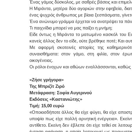
Ένας γάμος δύσκολος, με σαθρές βάσεις και επιμε
Η Μιράντα, μητέρα δύο αγοριών στην εφηβεία, διατ
ένας ψυχρός άνθρωπος με βίαια ξεσπάσματα, γίνετα
Ένα ανώνυμο γράμμα έρχεται να ανατρέψει τα πάν
Τι παιχνίδια μπορεί να μας παίξει η μνήμη;
Είδε όντως η Μιράντα το ματωμένο κασκόλ του Ευγέν
κανείς άλλος δεν το είδε, ούτε βρέθηκε ποτέ; Και αυ
Με αφορμή σκοτεινές ιστορίες της καθημερινότ
συναισθήματα: στον γάμο, στη φιλία, στον έρ
οικογένειας.
Οι ρόλοι ένοχων και αθώων εναλλάσσονται, καθώς ο
«Ζήσε γρήγορα»
Της Μπριζίτ Ζιρό
Μετάφραση: Σοφία Αυγερινού
Εκδόσεις «Καστανιώτης»
Τιμή: 15,00 ευρώ
«Οποιοσδήποτε άλλος θα είχε φύγει, θα είχε αποστρ
υποψία πως είχε πολλή αρνητική ενέργεια». Εκείνη
αντίθετο. Εκείνη δεν έβλεπε ότι είχε τεθεί σε λει
ένταση αφήγηση, η οποία λειτουργεί ως πραγματι