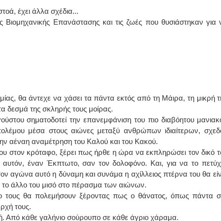
τοά, έχει άλλα σχέδια...
ης Βιομηχανικής Επανάστασης και τις ζωές που θυσιάστηκαν για 
ας, θα άντεχε να χάσει τα πάντα εκτός από τη Μάιρα, τη μικρή τ
α δεσμά της σκληρής τους μοίρας.
ύστου σηματοδοτεί την επανεμφάνιση του πιο διαβόητου μανιακ
ολέμου μέσα στους αιώνες μεταξύ ανθρώπων ιδιαίτερων, σχεδ
ην αέναη αναμέτρηση του Καλού και του Κακού.
κου στον κρόταφο, ξέρει πως ήρθε η ώρα να εκπληρώσει τον δικό τ
αυτόν, έναν Έκπτωτο, σαν τον δολοφόνο. Και, για να το πετύχε
Στον αγώνα αυτό η δύναμη και συνάμα η αχίλλειος πτέρνα του θα είν
 το άλλο του μισό στο πέρασμα των αιώνων.
δυο τους θα πολεμήσουν ξέροντας πως ο θάνατος, όπως πάντα σ
αρχή τους.
ή. Από κάθε γαλήνιο σούρουπο σε κάθε άγριο χάραμα.