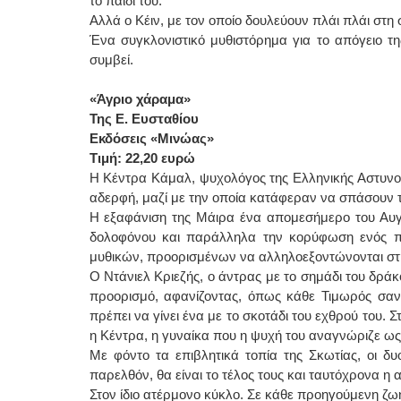
το παιδί του.
Αλλά ο Κέιν, με τον οποίο δουλεύουν πλάι πλάι στη σ
Ένα συγκλονιστικό μυθιστόρημα για το απόγειο τ
συμβεί.
«Άγριο χάραμα»
Της Ε. Ευσταθίου
Εκδόσεις «Μινώας»
Τιμή: 22,20 ευρώ
Η Κέντρα Κάμαλ, ψυχολόγος της Ελληνικής Αστυνομί
αδερφή, μαζί με την οποία κατάφεραν να σπάσουν τ
Η εξαφάνιση της Μάιρα ένα απομεσήμερο του Αυγο
δολοφόνου και παράλληλα την κορύφωση ενός π
μυθικών, προορισμένων να αλληλοεξοντώνονται στ
Ο Ντάνιελ Κριεζής, ο άντρας με το σημάδι του δρά
προορισμό, αφανίζοντας, όπως κάθε Τιμωρός σαν 
πρέπει να γίνει ένα με το σκοτάδι του εχθρού του. 
η Κέντρα, η γυναίκα που η ψυχή του αναγνώριζε ως
Με φόντο τα επιβλητικά τοπία της Σκωτίας, οι 
παρελθόν, θα είναι το τέλος τους και ταυτόχρονα η 
Στον ίδιο ατέρμονο κύκλο. Σε κάθε προηγούμενη ζω