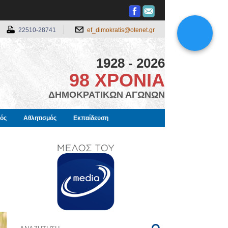
22510-28741
ef_dimokratis@otenet.gr
1928 - 2026
98 ΧΡΟΝΙΑ
ΔΗΜΟΚΡΑΤΙΚΩΝ ΑΓΩΝΩΝ
μός
Αθλητισμός
Εκπαίδευση