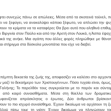
ΙΩΑΝΝΗΣ Α. ΜΑΛΛΙΑΣ
φτει συνεχώς πάνω σε απώλειες. Μέσα από τα σκοτεινά τούνελ, π
ΧΕΙΡΟΥΡΓΟΣ
ει να ξεφύγει, να ανακαλύψει κάποιο ξέφωτο, να απλώσει την ψυ
ΟΦΘΑΛΜΙΑΤΡΟΣ
Διδάκτωρ Ιατρικής Σχολής
ουν τα κρίματα να τα καταφέρει; Θα βρει αυτό που αληθινά επιθυμ
Πανεπιστημίου Αθηνών
Καλλιπόλεως 3,Νέα Σμύρνη,
εία Βιργινία στον Παύλο και από την Αρετή στον Λουκά, η Άσπα έψαχ
τηλ:210-9320215
ικά της ανήκε. Μια αγάπη που άλλες φορές πληρώθηκε με θάνατ
Καβέτσου 10, Μυτιλήνη, τηλ:
2251038065
αι στήριγμα στα δύσκολα μονοπάτια που είχε να διαβεί.
Χειρουργός Ωτορινολαρυγγολόγος
Έλενα Μπούμπα
Στρατιωτικός Ιατρός
Διδ.Παν.Αθηνών
Διπλωματούχος Ευρ.Ακαδημίας
πέμπτη δεκαετία της ζωής της, αποφασίζει να καλέσει στο αρχοντι
Πάρνηθας 95-97 Αχαρναί
2102467085 & 6938502258
 μαζί το δεκαήμερο των Χριστουγέννων. Πόσο τυχαία είναι, όμως,
email- elenboumpa@gmail.com
αλήνης; Το παρελθόν τους συγκρούεται με το παρόν και σύντο
α από καιρό συναισθήματα. Μέσα στη θύελλα των δραματικ
μφανίζεται απρόσκλητος ο έρωτας. Δύο άνθρωποι βρίσκοντ
σουν το πιο ισχυρό συναίσθημα. Έχουν δικαίωμα να αρχίσουν τη ζ
λλού πίσω τους τη νιότη; Έχουν δικαίωμα να πληγώσουν το