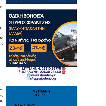
ς,
τί
τα
ας
ην
το
τη
τι