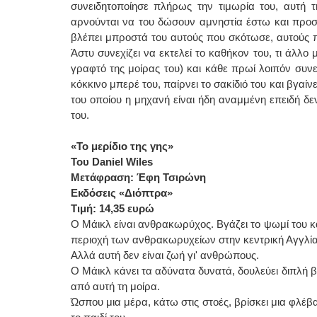
συνειδητοποίησε πλήρως την τιμωρία του, αυτή τ
αρνούνται να του δώσουν αμνηστία έστω και προσ
βλέπει μπροστά του αυτούς που σκότωσε, αυτούς π
Άστυ συνεχίζει να εκτελεί το καθήκον του, τι άλλο
γραφτό της μοίρας του) και κάθε πρωί λοιπόν συνεχ
κόκκινο μπερέ του, παίρνει το σακίδιό του και βγαίν
του οποίου η μηχανή είναι ήδη αναμμένη επειδή δεν
του.
«Το μερίδιο της γης»
Του
Daniel
Wiles
Μετάφραση: Έφη Τσιρώνη
Εκδόσεις «Διόπτρα»
Τιμή: 14,35 ευρώ
Ο Μάικλ είναι ανθρακωρύχος. Βγάζει το ψωμί του 
περιοχή των ανθρακωρυχείων στην κεντρική Αγγλία
Αλλά αυτή δεν είναι ζωή γι' ανθρώπους.
Ο Μάικλ κάνει τα αδύνατα δυνατά, ­δουλεύει διπλή β
από αυτή τη μοίρα.
Ώσπου μια μέρα, κάτω στις στοές, βρίσκει μια φλέβα