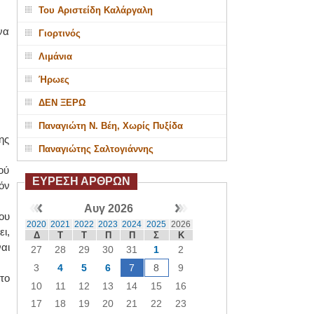
Του Αριστείδη Καλάργαλη
να
Γιορτινός
Λιμάνια
Ήρωες
ΔΕΝ ΞΕΡΩ
Παναγιώτη Ν. Βέη, Χωρίς Πυξίδα
ης
Παναγιώτης Σαλτογιάννης
ού
ΕΥΡΕΣΗ ΑΡΘΡΩΝ
όν
Αυγ 2026
ου
2020
2021
2022
2023
2024
2025
2026
ι,
Δ
Τ
Τ
Π
Π
Σ
Κ
αι
27
28
29
30
31
1
2
3
4
5
6
7
8
9
το
10
11
12
13
14
15
16
17
18
19
20
21
22
23