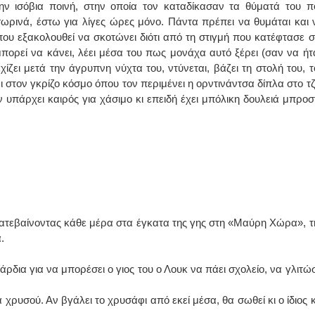
ην ισόβια ποινή, στην οποία τον καταδίκασαν τα θύματά του π
ωρινά, έστω για λίγες ώρες μόνο. Πάντα πρέπει να θυμάται και 
ου εξακολουθεί να σκοτώνει διότι από τη στιγμή που κατέφτασε σ
 μπορεί να κάνει, λέει μέσα του πως μονάχα αυτό ξέρει (σαν να ήτ
ίζει μετά την άγρυπνη νύχτα του, ντύνεται, βάζει τη στολή του, τ
ει στον γκρίζο κόσμο όπου τον περιμένει η ορντινάντσα δίπλα στο τζ
 υπάρχει καιρός για χάσιμο κι επειδή έχει μπόλικη δουλειά μπροσ
κατεβαίνοντας κάθε μέρα στα έγκατα της γης στη «Μαύρη Χώρα», τ
.
άρδια για να μπορέσει ο γιος του ο Λουκ να πάει σχολείο, να γλιτώσ
 χρυσού. Αν βγάλει το χρυσάφι από εκεί μέσα, θα σωθεί κι ο ίδιος κ