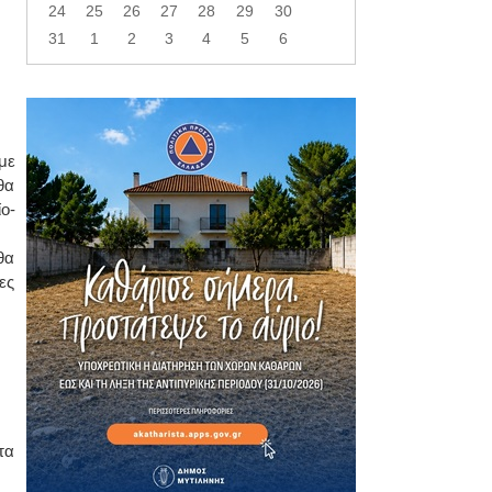
24
25
26
27
28
29
30
31
1
2
3
4
5
6
με
θα
ο-
θα
ες
τα