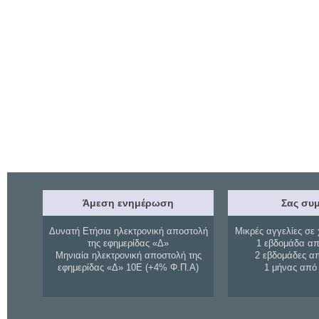
Άμεση ενημέρωση
Σας συμ
Δυνατή Ετήσια ηλεκτρονική αποστολή
Μικρές αγγελίες σε 
της εφημερίδας «Δ»
1 εβδομάδα απ
Μηνιαία ηλεκτρονική αποστολή της
2 εβδομάδες α
εφημερίδας «Δ» 10Ε (+4% Φ.Π.Α)
1 μήνας από