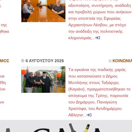
ς
αξιοποίηση, συντήρηση, ανάδειξη
και προβολή χώρων που ανήκουν
στην εποπτεία της Εφορείας
 της
Αρχαιοτήτων Λέσβου, με στόχο
ήθηκε
την ανάδειξη της πολιτιστικής
κληρονομιάς...
ΣΜΟΣ
6 ΑΥΓΟΥΣΤΟΥ 2026
ΚΟΙΝΩΝΙ
Tα εγκαίνια της παιδικής χαράς
και
που κατασκεύασε ο Δήμος
39η
Μυτιλήνης στους Ταξιάρχες
ένο
(Καγιάνι), πραγματοποιήθηκαν το
απόγευμα της Τρίτης, παρουσία
νο
του Δημάρχου, Παναγιώτη
Χριστόφα, του Αντιδημάρχου
Αθλητισ...