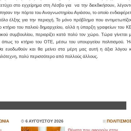
τύχει στο εγχείρημα στη Λέσβο για να την διεκδικήσουν, λέγοντ
Χτύπησαν την πόρτα του Αναγνωστηρίου Αγιάσου, το οποίο ενδιαφέρετ
ΙΩΑΝΝΗΣ Α. ΜΑΛΛΙΑΣ
πόλο έλξης για την περιοχή. Το μόνο πρόβλημα που αντιμετωπίζο
ΧΕΙΡΟΥΡΓΟΣ
ΟΦΘΑΛΜΙΑΤΡΟΣ
το κτήριο του παλιού δημαρχείου, αλλά η ύπαρξη γραφείων του Κ
Διδάκτωρ Ιατρικής Σχολής
ικού συμβουλίου, περιορίζει κατά πολύ τον χώρο. Τώρα γίνεται μ
Πανεπιστημίου Αθηνών
Καλλιπόλεως 3,Νέα Σμύρνη,
 όπως το κτήριο του ΟΤΕ, μέσω του υπουργείου πολιτισμού. Ή
τηλ:210-9320215
Καβέτσου 10, Μυτιλήνη, τηλ:
 θα ευοδωθούν και θα μείνει στα μέρη μας αυτή η άξια λόγου κ
2251038065
 φιλότεχνη, πολύ περισσότερο από πολλούς άλλους.
Χειρουργός Ωτορινολαρυγγολόγος
Έλενα Μπούμπα
Στρατιωτικός Ιατρός
Διδ.Παν.Αθηνών
Διπλωματούχος Ευρ.Ακαδημίας
Πάρνηθας 95-97 Αχαρναί
2102467085 & 6938502258
email- elenboumpa@gmail.com
ΩΝΙΑ
6 ΑΥΓΟΥΣΤΟΥ 2026
ΠΟΛΙΤΙΣΜΟ
υ
Θέματα που αφορούν στην