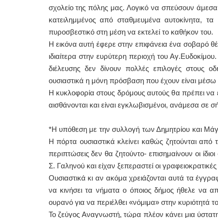
σχολείο της πόλης μας. Λογικό να σπεύσουν άμεσα
κατειλημμένος από σταθμευμένα αυτοκίνητα, τα
πυροσβεστικό στη μέση να εκτελεί το καθήκον του.
Η εικόνα αυτή έφερε στην επιφάνεια ένα σοβαρό θέ
ιδιαίτερα στην ευρύτερη περιοχή του Αγ.Ευδοκίμου
διέλευσης δεν δίνουν πολλές επιλογές στους οδ
ουσιαστικά η μόνη πρόσβαση που έχουν είναι μέσω
Η κυκλοφορία στους δρόμους αυτούς θα πρέπει να 
αισθάνονται και είναι εγκλωβισμένοι, ανάμεσα σε 
*Η υπόθεση με την συλλογή των Δημητρίου και Μάγδ
Η πόρτα ουσιαστικά κλείνει καθώς ζητούνται από
περιπτώσεις δεν θα ζητούντο- επισημαίνουν οι ίδιοι
Σ. Γαληνού και είχαν ξεπεραστεί οι γραφειοκρατικές
Ουσιαστικά κι αν ακόμα χρειάζονται αυτά τα έγγραφ
να κινήσει τα νήματα ο όποιος δήμος ήθελε να α
ουρανό για να περιέλθει «νόμιμα» στην κυριότητά το
Το ζεύγος Αναγνωστή, τώρα πλέον κάνει μια ύστατη