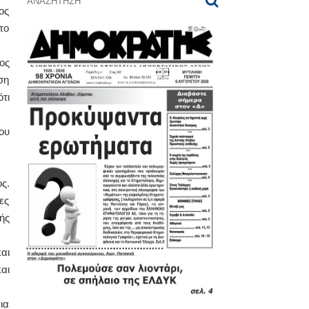
ος
το
ος
ση
τι
ου
ς.
ες
ής
αι
αι
ια