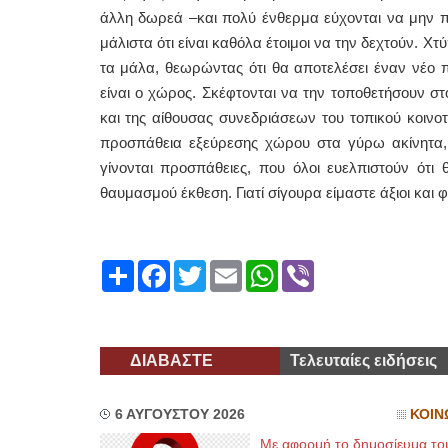
άλλη δωρεά –και πολύ ένθερμα εύχονται να μην πε
μάλιστα ότι είναι καθόλα έτοιμοι να την δεχτούν. 
τα μάλα, θεωρώντας ότι θα αποτελέσει έναν νέο 
είναι ο χώρος. Σκέφτονται να την τοποθετήσουν σ
και της αίθουσας συνεδριάσεων του τοπικού κοινοτ
προσπάθεια εξεύρεσης χώρου στα γύρω ακίνητα,
γίνονται προσπάθειες, που όλοι ευελπιστούν ότι
θαυμασμού έκθεση. Γιατί σίγουρα είμαστε άξιοι και
Share
Facebook
Twitter
Email
WhatsApp
Viber
ΔΙΑΒΑΣΤΕ
Τελευταίες ειδήσεις
6 ΑΥΓΟΥΣΤΟΥ 2026
ΚΟΙΝ
Με αφορμή το δημοσίευμα το