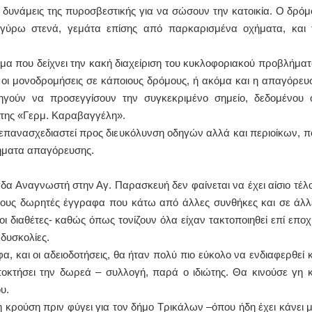
 δυνάμεις της πυροσβεστικής για να σώσουν την κατοικία. Ο δρόμ
 γύρω στενά, γεμάτα επίσης από παρκαρισμένα οχήματα, και 
μα που δείχνει την κακή διαχείριση του κυκλοφοριακού προβλήματ
. οι μονοδρομήσεις σε κάποιους δρόμους, ή ακόμα και η απαγόρευ
ηγούν να προσεγγίσουν την συγκεκριμένο σημείο, δεδομένου ό
 της «Γερμ. Καραβαγγέλη».
επανασχεδιαστεί προς διευκόλυνση οδηγών αλλά και περιοίκων, π
σήματα απαγόρευσης.
α Αναγνωστή στην Αγ. Παρασκευή δεν φαίνεται να έχει αίσιο τέλο
 τους δωρητές έγγραφα που κάτω από άλλες συνθήκες και σε άλλ
 οι διαθέτες- καθώς όπως τονίζουν όλα είχαν τακτοποιηθεί επί εποχ
 δυσκολίες.
α, και οι αδειοδοτήσεις, θα ήταν πολύ πιο εύκολο να ενδιαφερθεί κ
ποκτήσει την δωρεά – συλλογή, παρά ο ιδιώτης. Θα κινούσε γη κ
υ.
 κρούση πριν φύγει για τον δήμο Τρικάλων –όπου ήδη έχει κάνει μ