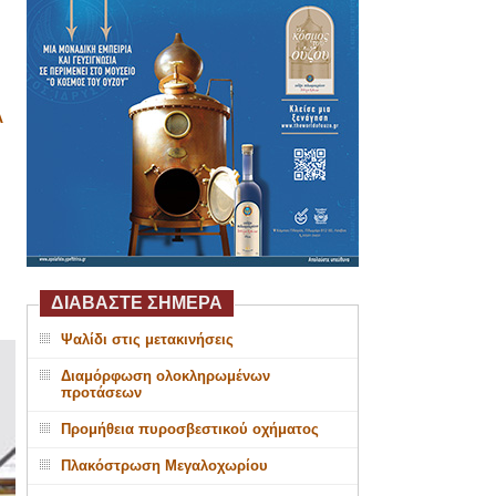
Α
ΔΙΑΒΑΣΤΕ ΣΗΜΕΡΑ
Ψαλίδι στις μετακινήσεις
Διαμόρφωση ολοκληρωμένων
προτάσεων
Προμήθεια πυροσβεστικού οχήματος
Πλακόστρωση Μεγαλοχωρίου