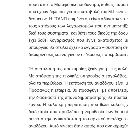
ποσά από το Μεταφορικό ισοδύναμο, καθώς παρά το
που έχουν δηλώσει για την καταβολή του Μ.Ι είναι
δέσμευσε. Η ΓΓΑΝΠ επιμένει ότι είναι αδύνατον να σ
τους κατόχους των λογαριασμών που αντιμετωπίζο
δικά τους συστήματα, και θέτει τους δικούς της όρου
έχει δοθεί λογαριασμός που έγινε ακατάσχετος 
υπουργείο θα στείλει σχετικό έγγραφο – σύσταση 
διευκρινήσεις και να γίνουν οι δέουσες παρεμβάσει
*Η ανάπλαση της προκυμαίας ξεκίνησε με τις καλύτ
Με απόφαση της τεχνικής υπηρεσίας ο εργολάβος 
όλα τα περιθώρια. Η έκπτωση του αναδόχου, είναι 
Προφανώς η εταιρεία, θα προσφύγει, με αποτέλεσμ
την διαδικασία της επαναδημοπράτησης θα πρέπει 
έργου. Η καλύτερη περίπτωση που θέλει καλούς χε
διαδικασία που προβλέπει η νομοθεσία των δημοσ
συνιστά την αντικατάσταση του αρχικού αναδόχου
αναδόχου. Αυτό γίνεται όταν αυτός που ανακηρύχθη