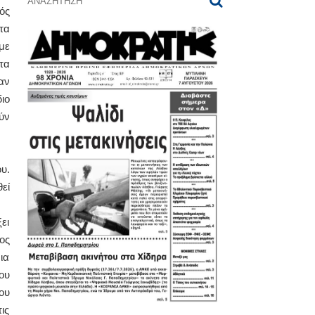
ός
τα
με
τα
αν
ιο
ύν
υ.
εί
ει
ος
ια
ου
ου
ις