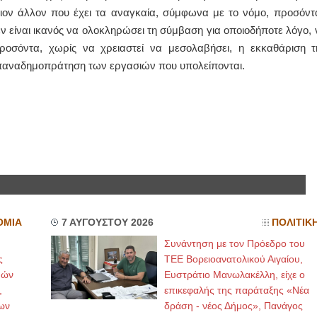
ποιον άλλον που έχει τα αναγκαία, σύμφωνα με το νόμο, προσόντ
ν είναι ικανός να ολοκληρώσει τη σύμβαση για οποιοδήποτε λόγο, 
ΙΩΑΝΝΗΣ Α. ΜΑΛΛΙΑΣ
ροσόντα, χωρίς να χρειαστεί να μεσολαβήσει, η εκκαθάριση τ
ΧΕΙΡΟΥΡΓΟΣ
ΟΦΘΑΛΜΙΑΤΡΟΣ
επαναδημοπράτηση των εργασιών που υπολείπονται.
Διδάκτωρ Ιατρικής Σχολής
Πανεπιστημίου Αθηνών
Καλλιπόλεως 3,Νέα Σμύρνη,
τηλ:210-9320215
Καβέτσου 10, Μυτιλήνη, τηλ:
2251038065
Χειρουργός Ωτορινολαρυγγολόγος
Έλενα Μπούμπα
Στρατιωτικός Ιατρός
Διδ.Παν.Αθηνών
Διπλωματούχος Ευρ.Ακαδημίας
Πάρνηθας 95-97 Αχαρναί
ΟΜΙΑ
7 ΑΥΓΟΥΣΤΟΥ 2026
ΠΟΛΙΤΙΚ
2102467085 & 6938502258
email- elenboumpa@gmail.com
Συνάντηση με τον Πρόεδρο του
ς
ΤΕΕ Βορειοανατολικού Αιγαίου,
μών
Ευστράτιο Μανωλακέλλη, είχε ο
,
επικεφαλής της παράταξης «Νέα
ων
δράση - νέος Δήμος», Πανάγος