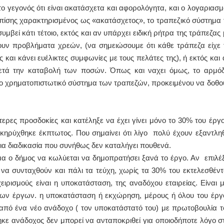
 γεγονός ότι είναι ακατάσχετα και αφορολόγητα, και ο λογαριασμ
 επίσης χαρακτηρισμένος ως «ακατάσχετος», το τραπεζικό σύστημα 
υμβεί κάτι τέτοιο, εκτός και αν υπάρχει ειδική ρήτρα της τράπεζας 
υν προβλήματα χρεών, (να σημειώσουμε ότι κάθε τράπεζα είχε 
ς και κάνει ευέλικτες συμφωνίες με τους πελάτες της), ή εκτός και 
μετά την καταβολή των ποσών. Όπως και ναχει όμως, το αρμόδ
στο χρηματοπιστωτικό σύστημα των τραπεζών, προκειμένου να δοθο
ς.
ερες προσδοκίες και κατέληξε να έχει γίνει μόνο το 30% του έργο
κηρύχθηκε έκπτωτος. Που σημαίνει ότι λίγο πολύ έχουν εξαντληθ
μια διαδικασία που συνήθως δεν καταλήγει πουθενά.
α ο δήμος να κωλύεται να δημοπρατήσει ξανά το έργο. Αν επιλέξ
να συνταχθούν και πάλι τα τεύχη, χωρίς τα 30% του εκτελεσθέντ
ιρισμούς είναι η υποκατάσταση, της αναδόχου εταιρείας. Είναι μ
ίων έργων. η υποκατάσταση ή εκχώρηση, μέρους ή όλου του έργ
 από ένα νέο ανάδοχο ( τον υποκατάστατό του) με πρωτοβουλία τ
κε ανάδοχος δεν μπορεί να ανταποκριθεί για οποιοδήποτε λόγο στ