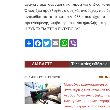
ανάγκες μιας σύμβασης και προτείνει ο ίδιος κά
Όπως έχει προβλεφθεί, ο αρχικός ανάδοχος, που δε
αντικαθίσταται από κάποιον άλλο που έχει τα π
προηγούμενης σύμβασης που είναι ημιτελής και η 
Η ΣΥΝΕΧΕΙΑ ΣΤΟΝ ΕΝΤΥΠΟ "Δ"
Share
Facebook
Twitter
Email
WhatsApp
Viber
ΔΙΑΒΑΣΤΕ
Τελευταίες ειδήσεις
7 ΑΥΓΟΥΣΤΟΥ 2026
ΟΙΚΟΝ
Μειωμένες καταγράφονται οι
μετακινήσεις των κατοίκων τη
Λέσβου λόγω των υψηλών τι
των υγρών καυσίμων κίνησης
όπως αναφέρει ο πρόεδρος τ