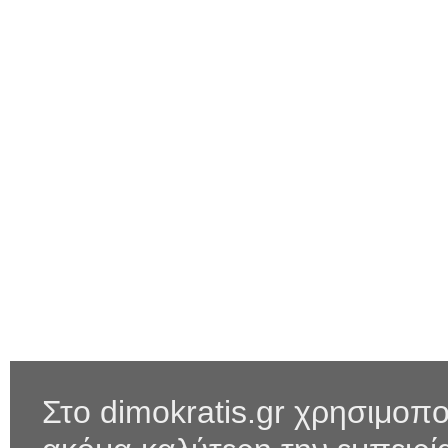
Στο dimokratis.gr χρησιμοπο