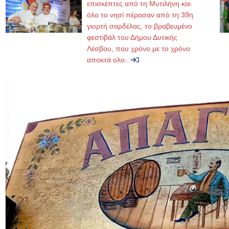
επισκέπτες από τη Μυτιλήνη και
όλο το νησί πέρασαν από τη 39η
γιορτή σαρδέλας, το βραβευμένο
φεστιβάλ του Δήμου Δυτικής
Λέσβου, που χρόνο με το χρόνο
αποκτά ολο...