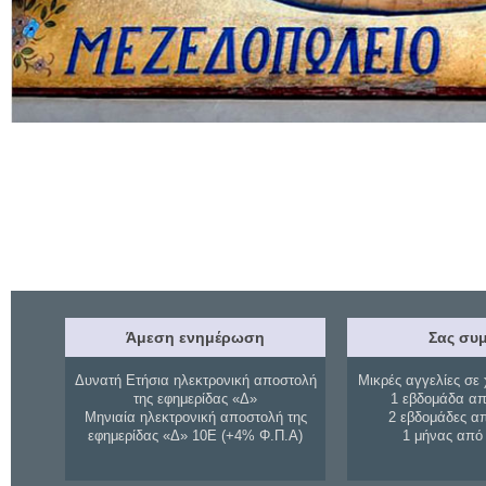
Άμεση ενημέρωση
Σας συμ
Δυνατή Ετήσια ηλεκτρονική αποστολή
Μικρές αγγελίες σε 
της εφημερίδας «Δ»
1 εβδομάδα απ
Μηνιαία ηλεκτρονική αποστολή της
2 εβδομάδες α
εφημερίδας «Δ» 10Ε (+4% Φ.Π.Α)
1 μήνας από