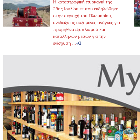
Η καταστροφική πυρκαγιά της
29ης Ιουλίου εε που εκδηλώθηκε
στην περιοχή του Πλωμαρίου,
ανέδειξε τις αυξημένες ανάγκες για
προμήθεια εξοπλισμού και
κατάλληλων μέσων για την
ενίσχυση ...