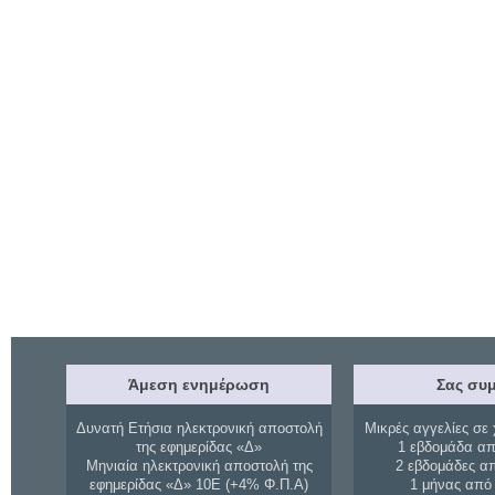
Άμεση ενημέρωση
Σας συμ
Δυνατή Ετήσια ηλεκτρονική αποστολή
Μικρές αγγελίες σε 
της εφημερίδας «Δ»
1 εβδομάδα απ
Μηνιαία ηλεκτρονική αποστολή της
2 εβδομάδες α
εφημερίδας «Δ» 10Ε (+4% Φ.Π.Α)
1 μήνας από