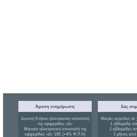
Άμεση ενημέρωση
Σας συμ
Δυνατή Ετήσια ηλεκτρονική αποστολή
Μικρές αγγελίες σε 
της εφημερίδας «Δ»
1 εβδομάδα απ
Μηνιαία ηλεκτρονική αποστολή της
2 εβδομάδες α
εφημερίδας «Δ» 10Ε (+4% Φ.Π.Α)
1 μήνας από