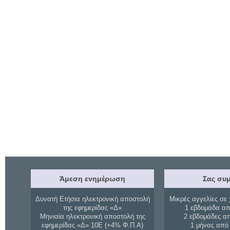
Άμεση ενημέρωση
Σας συμ
Δυνατή Ετήσια ηλεκτρονική αποστολή
Μικρές αγγελίες σε 
της εφημερίδας «Δ»
1 εβδομάδα απ
Μηνιαία ηλεκτρονική αποστολή της
2 εβδομάδες α
εφημερίδας «Δ» 10Ε (+4% Φ.Π.Α)
1 μήνας από