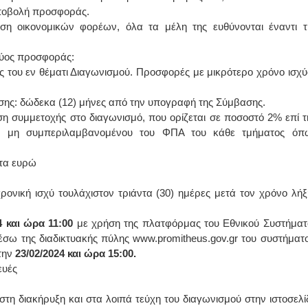
υποβολή προσφοράς.
η οικονομικών φορέων, όλα τα μέλη της ευθύνονται έναντι τ
ύος προσφοράς:
ς του εν θέματι Διαγωνισμού. Προσφορές με μικρότερο χρόνο ισχύ
ς: δώδεκα (12) μήνες από την υπογραφή της Σύμβασης.
μμετοχής στο διαγωνισμό, που ορίζεται σε ποσοστό 2% επί τ
ς, μη συμπεριλαμβανομένου του ΦΠΑ του κάθε τμήματος όπ
ντα ευρώ
ρονική ισχύ τουλάχιστον τριάντα (30) ημέρες μετά τον χρόνο λήξ
4 και ώρα 11:00
με χρήση της πλατφόρμας του Εθνικού Συστήματ
 της διαδικτυακής πύλης www.promitheus.gov.gr του συστήματο
την
23/02/2024 και ώρα 15:00.
ευές
τη διακήρυξη και στα λοιπά τεύχη του διαγωνισμού στην ιστοσελί