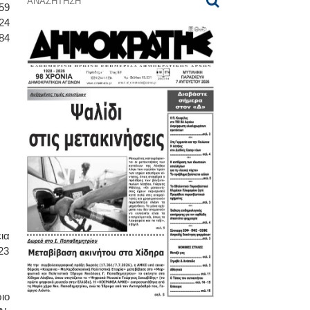
59
24
684
ια
23
ιο