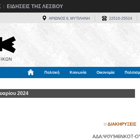
Σ
ΕΙΔΗΣΕΙΣ ΤΗΣ ΛΕΣΒΟΥ
ΑΡΙΩΝΟΣ 6, ΜΥΤΙΛΗΝΗ
22510-25524
ΙΚΩΝ
Πολιτική
Κοινωνία
Οικονομία
Πολιτισ
α
Χρήσιμα
Διεθνή
Πληροφορίες
υαρίου 2024
ΔΙΑΚΗΡΥΞΕΙΣ
ΑΔΑ:Ψ0Υ946ΝΚΟΤ-Ο