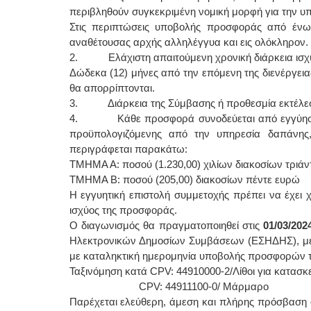
περιβληθούν συγκεκριμένη νομική μορφή για την 
Στις περιπτώσεις υποβολής προσφοράς από ένωσ
αναθέτουσας αρχής αλληλέγγυα και εις ολόκληρον.
2. Ελάχιστη απαιτούμενη χρονική διάρκεια ισχ
Δώδεκα (12) μήνες από την επόμενη της διενέργεια
θα απορρίπτονται.
3. Διάρκεια της Σύμβασης ή προθεσμία εκτέλεση
4. Κάθε προσφορά συνοδεύεται από εγγύηση συ
προϋπολογιζόμενης από την υπηρεσία δαπάνη
περιγράφεται παρακάτω:
ΤΜΗΜΑ Α: ποσού (1.230,00) χιλίων διακοσίων τριά
ΤΜΗΜΑ Β: ποσού (205,00) διακοσίων πέντε ευρώ
Η εγγυητική επιστολή συμμετοχής πρέπει να έχει χ
ισχύος της προσφοράς.
Ο διαγωνισμός θα πραγματοποιηθεί στις
01/03/202
Ηλεκτρονικών Δημοσίων Συμβάσεων (ΕΣΗΔΗΣ), μέσω
με καταληκτική ημερομηνία υποβολής προσφορών 
Ταξινόμηση κατά CPV: 44910000-2/Λίθοι για κατασκ
CPV: 44911100-0/ Μάρμαρο
Παρέχεται ελεύθερη, άμεση και πλήρης πρόσβαση σ