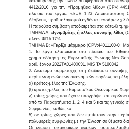
κατακύρωσης την πλέον συμφέρουσα από οικονομικ
4412/2016, για την «Προμήθεια λίθου» (CPV: 449
πλαίσιο του έργου: «SUB 1.23 Αποκατάσταση Ο
Λέσβου», προϋπολογισμού ογδόντα τεσσάρων χιλι
Η παρούσα σύμβαση υποδιαιρείται στα κάτωθι τμήμ
ΤΜΗΜΑ Α: «
Ιγνιμβρίτης ή άλλος συναφής λίθος
(C
πλέον ΦΠΑ 17%
ΤΜΗΜΑ Β: «
Γκρίζο μάρμαρο
(CPV:44911100-0: Μά
1. Το έργο υλοποιείται στο πλαίσιο του Εθνι
χρηματοδότηση της Ευρωπαϊκής Ένωσης NextGener
αριθ. έργου 2022ΤΑ01400091, MIS ΤΑ 5180842.
2. Δικαίωμα συμμετοχής στη διαδικασία σύναψης
περίπτωση ενώσεων οικονομικών φορέων, τα μέλη α
α) κράτος-μέλος της Ένωσης,
β) κράτος-μέλος του Ευρωπαϊκού Οικονομικού Χώρο
γ) τρίτες χώρες που έχουν υπογράψει και κυρώσει
από τα Παραρτήματα 1, 2, 4 και 5 και τις γενικές
Συμφωνίας, καθώς και
δ) σε τρίτες χώρες που δεν εμπίπτουν στην περί
πολυμερείς συμφωνίες με την Ένωση σε θέματα δι
Οι ενώσεις οικονομικών φορέων, συμπεριλαμβ