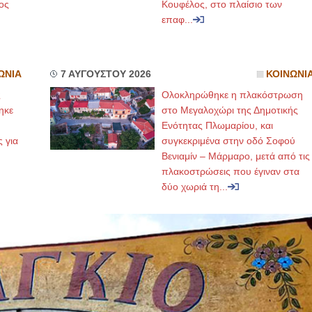
ος
Κουφέλος, στο πλαίσιο των
επαφ...
ΩΝΙΑ
7 ΑΥΓΟΥΣΤΟΥ 2026
ΚΟΙΝΩΝΙ
ς
Ολοκληρώθηκε η πλακόστρωση
ηκε
στο Μεγαλοχώρι της Δημοτικής
,
Ενότητας Πλωμαρίου, και
ς για
συγκεκριμένα στην οδό Σοφού
Βενιαμίν – Μάρμαρο, μετά από τις
πλακοστρώσεις που έγιναν στα
δύο χωριά τη...