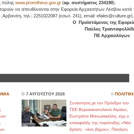
ς πύλης
www.promitheus.gov.gr
(
αρ. συστήματος 234190
).
μπορούν να απευθύνονται στην Εφορεία Αρχαιοτήτων Λέσβου κατά τ
 Αρβανίτη, τηλ.: 2251022087 (εσωτ. 241), email: efales@culture.gr).
Ο Προϊστάμενος της Εφορεί
βου Παύλος Τριανταφυλλίδη
ΠΕ Αρχαιολόγων
ΟΜΙΑ
7 ΑΥΓΟΥΣΤΟΥ 2026
ΠΟΛΙΤΙΚ
Συνάντηση με τον Πρόεδρο του
ς
ΤΕΕ Βορειοανατολικού Αιγαίου,
μών
Ευστράτιο Μανωλακέλλη, είχε ο
,
επικεφαλής της παράταξης «Νέα
ων
δράση - νέος Δήμος», Πανάγος