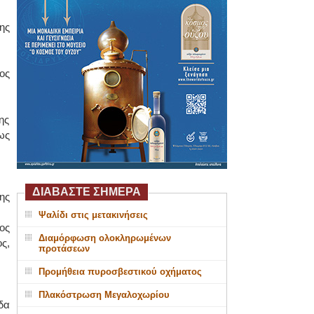
ης
ος
ης
ως
ΔΙΑΒΑΣΤΕ ΣΗΜΕΡΑ
ης
Ψαλίδι στις μετακινήσεις
ος
Διαμόρφωση ολοκληρωμένων
ς,
προτάσεων
Προμήθεια πυροσβεστικού οχήματος
Πλακόστρωση Μεγαλοχωρίου
δα