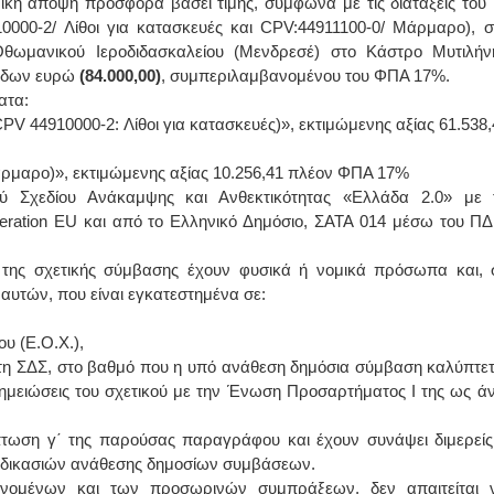
ή άποψη προσφορά βάσει τιμής, σύμφωνα με τις διατάξεις του 
10000-2/ Λίθοι για κατασκευές και CPV:44911100-0/ Μάρμαρο), σ
ΙΩΑΝΝΗΣ Α. ΜΑΛΛΙΑΣ
θωμανικού Ιεροδιδασκαλείου (Μενδρεσέ) στο Κάστρο Μυτιλήν
άδων ευρώ
(84.000,00)
, συμπεριλαμβανομένου του ΦΠΑ 17%.
ΧΕΙΡΟΥΡΓΟΣ
ατα:
ΟΦΘΑΛΜΙΑΤΡΟΣ
Διδάκτωρ Ιατρικής Σχολής
PV 44910000-2: Λίθοι για κατασκευές)», εκτιμώμενης αξίας 61.538,
Πανεπιστημίου Αθηνών
Καλλιπόλεως 3,Νέα Σμύρνη,
τηλ:210-9320215
ρμαρο)», εκτιμώμενης αξίας 10.256,41 πλέον ΦΠΑ 17%
Καβέτσου 10, Μυτιλήνη, τηλ:
2251038065
κού Σχεδίου Ανάκαμψης και Ανθεκτικότητας «Ελλάδα 2.0» με 
ation EU και από το Ελληνικό Δημόσιο, ΣΑΤΑ 014 μέσω του ΠΔ
Χειρουργός Ωτορινολαρυγγολόγος
 της σχετικής σύμβασης έχουν φυσικά ή νομικά πρόσωπα και, 
Έλενα Μπούμπα
υτών, που είναι εγκατεστημένα σε:
Στρατιωτικός Ιατρός
Διδ.Παν.Αθηνών
Διπλωματούχος Ευρ.Ακαδημίας
υ (Ε.Ο.Χ.),
Πάρνηθας 95-97 Αχαρναί
2102467085 & 6938502258
 τη ΣΔΣ, στο βαθμό που η υπό ανάθεση δημόσια σύμβαση καλύπτετ
email- elenboumpa@gmail.com
 σημειώσεις του σχετικού με την Ένωση Προσαρτήματος I της ως ά
πτωση γ΄ της παρούσας παραγράφου και έχουν συνάψει διμερείς
αδικασιών ανάθεσης δημοσίων συμβάσεων.
ανομένων και των προσωρινών συμπράξεων, δεν απαιτείται 