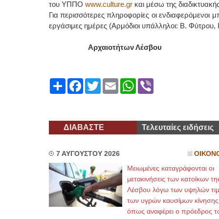
του ΥΠΠΟ
www.culture.gr
και μέσω της διαδικτυακή
Για περισσότερες πληροφορίες οι ενδιαφερόμενοι 
εργάσιμες ημέρες (Αρμόδιοι υπάλληλοι: Β. Φύτρου, Ι.
Αρχαιοτήτων Λέσ
Share
Facebook
Twitter
Email
WhatsApp
Viber
ΔΙΑΒΑΣΤΕ
Τελευταίες ειδήσεις
7 ΑΥΓΟΥΣΤΟΥ 2026
ΟΙΚΟΝ
Μειωμένες καταγράφονται οι
μετακινήσεις των κατοίκων τη
Λέσβου λόγω των υψηλών τι
των υγρών καυσίμων κίνησης
όπως αναφέρει ο πρόεδρος τ