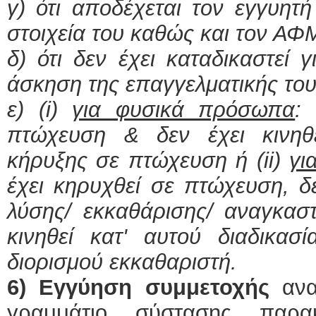
γ) ότι αποδέχεται τον εγγυητ
στοιχεία του καθώς και τον ΑΦ
δ) ότι δεν έχει καταδικαστεί 
άσκηση της επαγγελματικής του
ε) (
i
)
για φυσικά πρόσωπα
:
πτώχευση & δεν έχει κινηθε
κήρυξης σε πτώχευση ή (
ii
)
γι
έχει κηρυχθεί σε πτώχευση, δε
λύσης/ εκκαθάρισης/ αναγκαστι
κινηθεί κατ' αυτού διαδικασ
διορισμού εκκαθαριστή.
6)
Εγγύηση συμμετοχής
ανα
γραμμάτιο σύστασης παρα