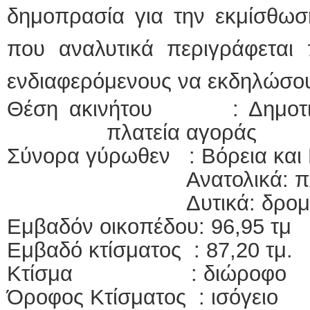
δημοπρασία για την εκμίσθωση
ΕΙΔΙΚΟΣ ΚΑΡΔΙΟΛΟΓΟΣ
που αναλυτικά περιγράφεται 
ΚΩΝΣΤΑΝΤΙΝΟΣ Ε.
Holter πίεσης και ρυ
Δοκιμασία κοπώσεω
ενδιαφερόμενους να εκδηλώσου
υπέρηχος
Μυτιλήνη Βουρνάζων
τηλ.2251302311
Θέση ακινήτου : Δημοτικ
Γέρα:Παπάδος τηλ.2
aroniskos@gmail.co
πλατεία αγοράς
Σύνορα γύρωθεν : Βόρεια και 
Φυσικοθεραπεύτρια Manual 
Ανατολικά: πλατ
Σταυρουλάκη-Γαλάτη 
Πτυχιούχος Φυσικοθ
ΑΤΕΙ Θεσσαλονίκης
Δυτικά: δρομίσ
Σύμβαση με ΕΟΠΥΥ
Ασκληπιού 39 Χρυσ
Εμβαδόν οικοπέδου: 96,95 τμ
Μυτιλήνη
τηλ. 22510-54898- 6
Εμβαδό κτίσματος : 87,20 τμ.
Κτίσμα : διώροφο
Όροφος Κτίσματος : ισόγειο