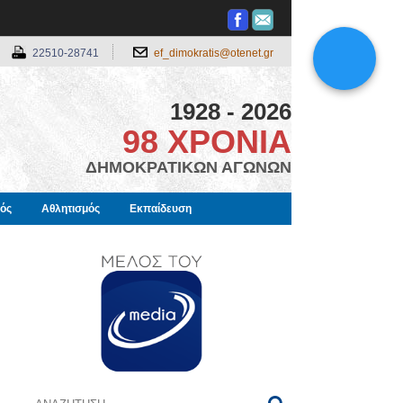
22510-28741
ef_dimokratis@otenet.gr
1928 - 2026
98 ΧΡΟΝΙΑ
ΔΗΜΟΚΡΑΤΙΚΩΝ ΑΓΩΝΩΝ
μός
Αθλητισμός
Εκπαίδευση