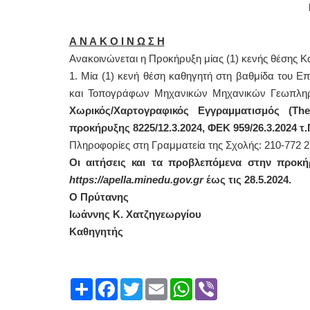
Α Ν Α Κ Ο Ι Ν Ω Σ Η
Ανακοινώνεται η Προκήρυξη μίας (1) κενής θέσης Κ
1. Μία (1) κενή θέση καθηγητή στη βαθμίδα του 
και Τοπογράφων Μηχανικών Μηχανικών Γεωπληρο
Χωρικός/Χαρτογραφικός Εγγραμματισμός (
The
προκήρυξης 8225/12.3.2024, ΦΕΚ 959/26.3.2024 τ.Γ
Πληροφορίες στη Γραμματεία της Σχολής: 210-772 
Οι αιτήσεις και τα προβλεπόμενα στην προκήρ
https
://
apella
.
minedu
.
gov
.
gr
έως τις 28.5.2024.
Ο Πρύτανης
Ιωάννης Κ. Χατζηγεωργίου
Καθηγητής
Share
Facebook
Twitter
Email
WhatsApp
Viber