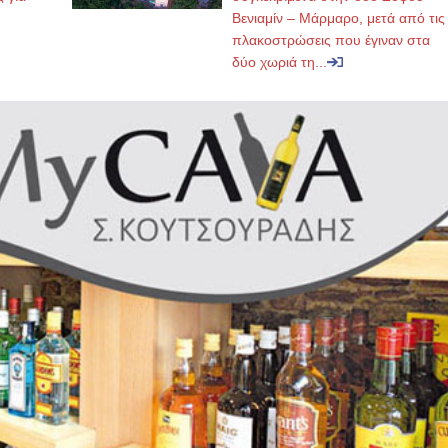
Βενιαμίν – Μάρμαρο, μετά από τις
πλακοστρώσεις που έγιναν στα
δύο χωριά τη...