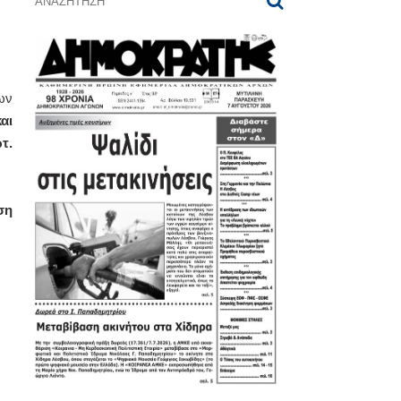
ων
αι
τ.
ση