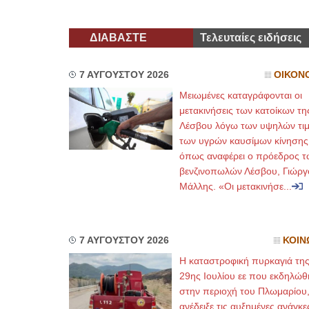
ΕΙΔΙΚΟ
ΔΙΑΒΑΣΤΕ
Τελευταίες ειδήσεις
7 ΑΥΓΟΥΣΤΟΥ 2026
ΟΙΚΟΝ
Μειωμένες καταγράφονται οι
μετακινήσεις των κατοίκων τη
Λέσβου λόγω των υψηλών τι
των υγρών καυσίμων κίνησης
Φυσικοθ
όπως αναφέρει ο πρόεδρος τ
βενζινοπωλών Λέσβου, Γιώργ
Μάλλης. «Οι μετακινήσε...
7 ΑΥΓΟΥΣΤΟΥ 2026
ΚΟΙΝ
Η καταστροφική πυρκαγιά τη
29ης Ιουλίου εε που εκδηλώθ
στην περιοχή του Πλωμαρίου
ανέδειξε τις αυξημένες ανάγκε