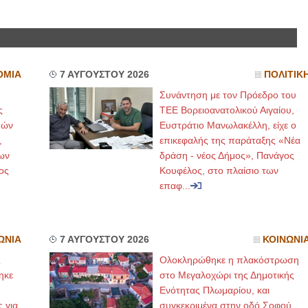
Σ ΚΑΡΔΙΟΛΟΓΟΣ
ΙΩΑΝΝΗΣ Α. ΜΑΛΛΙΑΣ
ΚΩΝΣΤΑΝΤΙΝΟΣ Ε. ΑΡΩΝΗΣ
ΧΕΙΡΟΥΡΓΟΣ
Holter πίεσης και ρυθμού
ΟΦΘΑΛΜΙΑΤΡΟΣ
Δοκιμασία κοπώσεως Φορητός
Διδάκτωρ Ιατρικής Σχ
ΟΜΙΑ
7 ΑΥΓΟΥΣΤΟΥ 2026
ΠΟΛΙΤΙΚ
υπέρηχος
Πανεπιστημίου Αθηνώ
Μυτιλήνη Βουρνάζων 2
Καλλιπόλεως 3,Νέα Σ
Συνάντηση με τον Πρόεδρο του
τηλ.2251302311
τηλ:210-9320215
ς
ΤΕΕ Βορειοανατολικού Αιγαίου,
Γέρα:Παπάδος τηλ.22510-83600
Καβέτσου 10, Μυτιλήνη
aroniskos@gmail.com
2251038065
μών
Ευστράτιο Μανωλακέλλη, είχε ο
,
επικεφαλής της παράταξης «Νέα
εραπεύτρια Manual Therapist
Χειρουργός Ωτορινολαρυγγο
ων
δράση - νέος Δήμος», Πανάγος
ος
Κουφέλος, στο πλαίσιο των
Σταυρουλάκη-Γαλάτη Ιφιγένεια
Έλενα Μπούμπα
Πτυχιούχος Φυσικοθεραπείας
Στρατιωτικός Ιατρός
επαφ...
ΑΤΕΙ Θεσσαλονίκης-PAMP
Διδ.Παν.Αθηνών
Σύμβαση με ΕΟΠΥΥ
Διπλωματούχος Ευρ.Α
Ασκληπιού 39 Χρυσομαλλούσα
Πάρνηθας 95-97 Αχαρ
Μυτιλήνη
2102467085 & 693850
τηλ. 22510-54898- 6977957180
email- elenboumpa@g
ΩΝΙΑ
7 ΑΥΓΟΥΣΤΟΥ 2026
ΚΟΙΝΩΝΙ
ς
Ολοκληρώθηκε η πλακόστρωση
ηκε
στο Μεγαλοχώρι της Δημοτικής
,
Ενότητας Πλωμαρίου, και
ς για
συγκεκριμένα στην οδό Σοφού