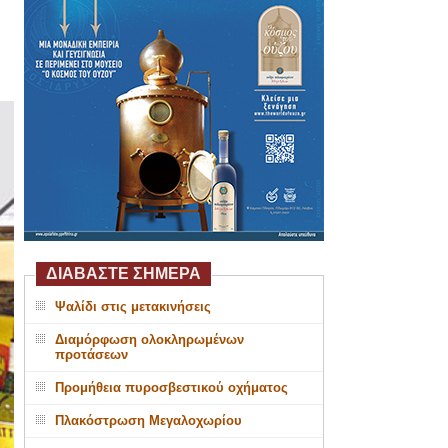
ΔΙΑΒΑΣΤΕ ΣΗΜΕΡΑ
Ψαλίδι στις μετακινήσεις
Διαμόρφωση ολοκληρωμένων
προτάσεων
Προμήθεια πυροσβεστικού οχήματος
Πλακόστρωση Μεγαλοχωρίου