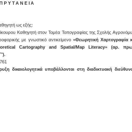
Π Ρ Υ Τ Α Ν Ε Ι Α
αθηγητή ως εξής:
Επίκουρου Καθηγητή στον Τομέα Τοπογραφίας της Σχολής Αγρονόμ
φορικής με γνωστικό αντικείμενο
«Θεωρητική Χαρτογραφία κ
oretical
Cartography
and
Spatial
/
Map
Literacy
» (αρ. πρω
').
2761
υξη δικαιολογητικά υποβάλλονται στη διαδικτυακή διεύθυν