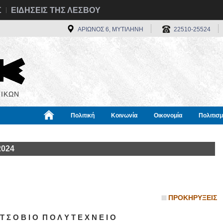
Σ
ΕΙΔΗΣΕΙΣ ΤΗΣ ΛΕΣΒΟΥ
ΑΡΙΩΝΟΣ 6, ΜΥΤΙΛΗΝΗ
22510-25524
ΙΚΩΝ
Πολιτική
Κοινωνία
Οικονομία
Πολιτισ
α
Χρήσιμα
Διεθνή
Πληροφορίες
2024
ΠΡΟΚΗΡΥΞΕΙΣ
Τ Σ Ο Β Ι Ο Π Ο Λ Υ Τ Ε Χ Ν Ε Ι Ο