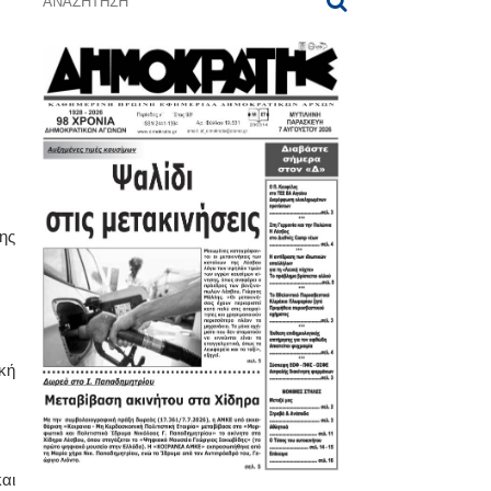
ης
κή
αι