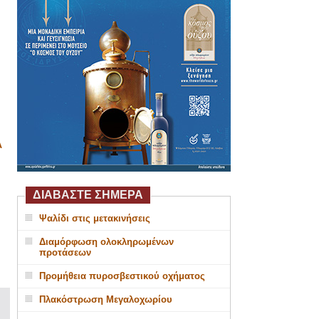
Α
ΔΙΑΒΑΣΤΕ ΣΗΜΕΡΑ
Ψαλίδι στις μετακινήσεις
Διαμόρφωση ολοκληρωμένων
προτάσεων
Προμήθεια πυροσβεστικού οχήματος
Πλακόστρωση Μεγαλοχωρίου