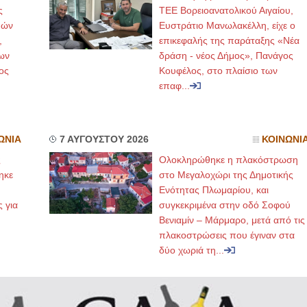
ς
ΤΕΕ Βορειοανατολικού Αιγαίου,
μών
Ευστράτιο Μανωλακέλλη, είχε ο
,
επικεφαλής της παράταξης «Νέα
ων
δράση - νέος Δήμος», Πανάγος
ος
Κουφέλος, στο πλαίσιο των
επαφ...
ΩΝΙΑ
7 ΑΥΓΟΥΣΤΟΥ 2026
ΚΟΙΝΩΝΙ
ς
Ολοκληρώθηκε η πλακόστρωση
ηκε
στο Μεγαλοχώρι της Δημοτικής
,
Ενότητας Πλωμαρίου, και
ς για
συγκεκριμένα στην οδό Σοφού
Βενιαμίν – Μάρμαρο, μετά από τις
πλακοστρώσεις που έγιναν στα
δύο χωριά τη...