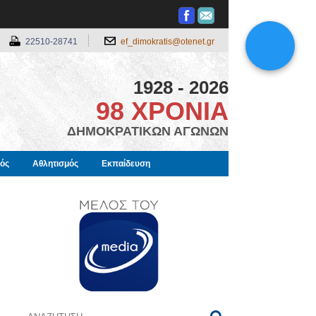
22510-28741
ef_dimokratis@otenet.gr
1928 - 2026
98 ΧΡΟΝΙΑ
ΔΗΜΟΚΡΑΤΙΚΩΝ ΑΓΩΝΩΝ
μός
Αθλητισμός
Εκπαίδευση