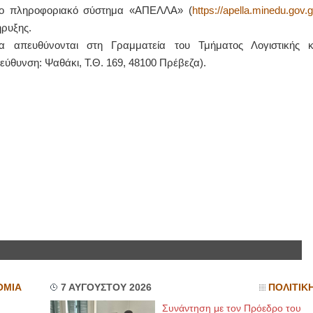
 στο πληροφοριακό σύστημα «ΑΠΕΛΛΑ» (
https://apella.minedu.gov.g
ρυξης.
ΕΙΔΙΚΟΣ ΚΑΡΔΙΟΛΟΓΟΣ
ΙΩΑΝΝΗΣ Α. ΜΑΛΛΙΑ
α απευθύνονται στη Γραμματεία του Τμήματος Λογιστικής κ
ΚΩΝΣΤΑΝΤΙΝΟΣ Ε. ΑΡΩΝΗΣ
ΧΕΙΡΟΥΡΓΟ
ύθυνση: Ψαθάκι, Τ.Θ. 169, 48100 Πρέβεζα).
Holter πίεσης και ρυθμού
ΟΦΘΑΛΜΙΑ
Δοκιμασία κοπώσεως Φορητός
Διδάκτωρ Ιατ
υπέρηχος
Πανεπιστημί
Μυτιλήνη Βουρνάζων 2
Καλλιπόλεως
τηλ.2251302311
τηλ:210-9320
Γέρα:Παπάδος τηλ.22510-83600
Καβέτσου 10,
aroniskos@gmail.com
2251038065
Φυσικοθεραπεύτρια Manual Therapist
Χειρουργός Ωτορινο
Σταυρουλάκη-Γαλάτη Ιφιγένεια
Έλενα Μπού
Πτυχιούχος Φυσικοθεραπείας
Στρατιωτικός 
ΑΤΕΙ Θεσσαλονίκης-PAMP
Διδ.Παν.Αθη
Σύμβαση με ΕΟΠΥΥ
Διπλωματούχ
Ασκληπιού 39 Χρυσομαλλούσα
Πάρνηθας 95
Μυτιλήνη
2102467085 
τηλ. 22510-54898- 6977957180
email- elen
ΟΜΙΑ
7 ΑΥΓΟΥΣΤΟΥ 2026
ΠΟΛΙΤΙΚ
Συνάντηση με τον Πρόεδρο του