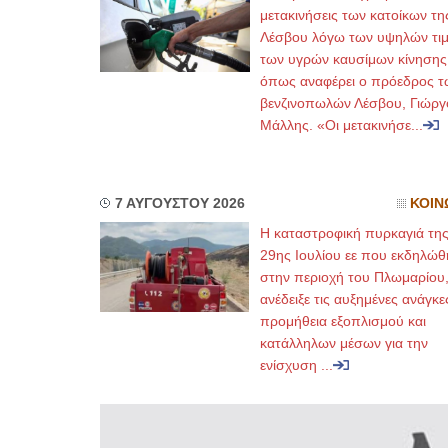
μετακινήσεις των κατοίκων τη
Λέσβου λόγω των υψηλών τι
των υγρών καυσίμων κίνησης
όπως αναφέρει ο πρόεδρος τ
βενζινοπωλών Λέσβου, Γιώργ
Μάλλης. «Οι μετακινήσε...
7 ΑΥΓΟΥΣΤΟΥ 2026
ΚΟΙΝ
Η καταστροφική πυρκαγιά τη
29ης Ιουλίου εε που εκδηλώθ
στην περιοχή του Πλωμαρίου
ανέδειξε τις αυξημένες ανάγκε
προμήθεια εξοπλισμού και
κατάλληλων μέσων για την
ενίσχυση ...