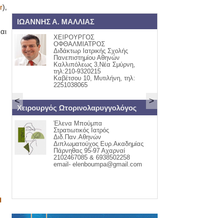
r
),
Σ
ΟΡΘΟΠΑΙΔΙΚΟΣ
αι
Σ
ΓΙΩΡΓΟΣ Ι. ΠΑΠΙΟΜΥΤΗΣ
ΤΡΟΣ
ΟΡΘΟΠΑΙΔΙΚΟΣ ΧΕΙΡΟΥΡΓΟΣ
ρικής Σχολής
ΤΡΑΥΜΑΤΟΛΟΓΟΣ
ου Αθηνών
ΚΑΒΕΤΣΟΥ 32
 3,Νέα Σμύρνη,
ΤΗΛ:22510-55711
215
ΚΙΝ:6942405440
 Μυτιλήνη, τηλ:
<
>
λαρυγγολόγος
ΕΝΔΟΚΡΙΝΟΛΟΓΟΣ - ΔΙΑΒΗΤΟΛΟΓΟΣ
μπα
ΑΣΗΜΑΚΗΣ Ε.
Ιατρός
ΜΟΥΦΛΟΥΖΕΛΛΗΣ
νών
θυρεοειδής Σακχαρώδης
ος Ευρ.Ακαδημίας
Διαβήτης 1,2&Κυήσεως
-97 Αχαρναί
Οστεοπόρωση Διαταραχές
& 6938502258
Έμμηνου Ρύσεως
boumpa@gmail.com
ΚΑΒΕΤΣΟΥ 32 ΜΥΤΙΛΗΝΗ &
ΠΑΠΑΔΟΣ ΓΕΡΑΣ
22510-43366 6972332594
Η