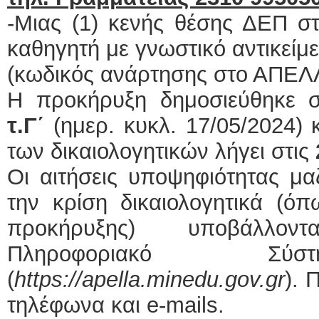
-Μιας (1) κενής θέσης ΔΕΠ σ
καθηγητή με γνωστικό αντικείμ
(κωδικός ανάρτησης στο ΑΠΕΛ
Η προκήρυξη δημοσιεύθηκε 
τ.Γ΄
(ημερ. κυκλ. 17/05/2024)
των δικαιολογητικών λήγει στις
Οι αιτήσεις υποψηφιότητας μα
την κρίση δικαιολογητικά (ό
προκήρυξης) υποβάλλον
Πληροφοριακό Σύ
(
https
://
apella
.
minedu
.
gov
.
gr
). 
τηλέφωνα και e-mails.