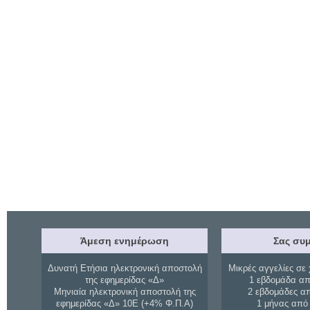
Άμεση ενημέρωση
Σας συμ
Δυνατή Ετήσια ηλεκτρονική αποστολή
Μικρές αγγελίες σε 
της εφημερίδας «Δ»
1 εβδομάδα απ
Μηνιαία ηλεκτρονική αποστολή της
2 εβδομάδες α
εφημερίδας «Δ» 10Ε (+4% Φ.Π.Α)
1 μήνας από