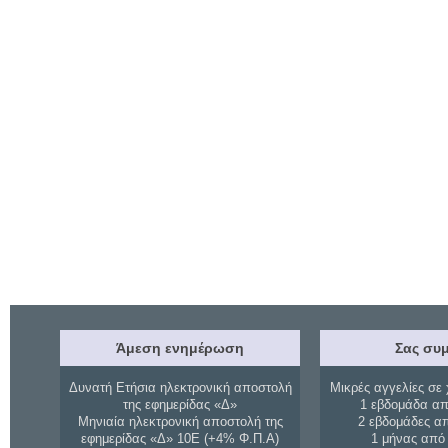
Άμεση ενημέρωση
Σας συμ
Δυνατή Ετήσια ηλεκτρονική αποστολή
Μικρές αγγελίες σε 
της εφημερίδας «Δ»
1 εβδομάδα απ
Μηνιαία ηλεκτρονική αποστολή της
2 εβδομάδες α
εφημερίδας «Δ» 10Ε (+4% Φ.Π.Α)
1 μήνας από