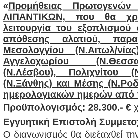
«
Προμήθειας Πρωτογενών
ΛΙΠΑΝΤΙΚΩΝ, που θα χρη
λειτουργία του εξοπλισμού
απόθεσης αλατιού, παρ
Μεσολογγίου (Ν.Αιτωλ/νίας
Αγγελοχωρίου (Ν.Θεσσα
(Ν.Λέσβου), Πολιχνίτου (
(Ν.Ξάνθης) και Μέσης (Ν.Ροδό
ημερολογιακών ημερών από 
Προϋπολογισμός: 28.300.- €
Εγγυητική Επιστολή Συμμετο
Ο διαγωνισμός θα διεξαχθεί τ