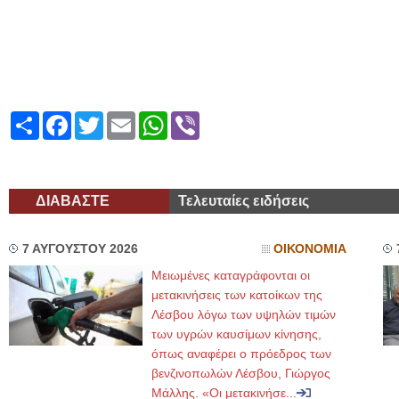
Διευ
Share
Facebook
Twitter
Email
WhatsApp
Viber
ΔΙΑΒΑΣΤΕ
Τελευταίες ειδήσεις
7 ΑΥΓΟΥΣΤΟΥ 2026
ΟΙΚΟΝΟΜΙΑ
Μειωμένες καταγράφονται οι
μετακινήσεις των κατοίκων της
Λέσβου λόγω των υψηλών τιμών
των υγρών καυσίμων κίνησης,
όπως αναφέρει ο πρόεδρος των
βενζινοπωλών Λέσβου, Γιώργος
Μάλλης. «Οι μετακινήσε...