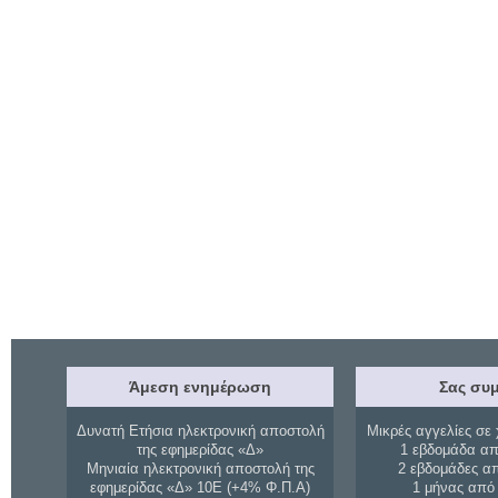
Άμεση ενημέρωση
Σας συμ
Δυνατή Ετήσια ηλεκτρονική αποστολή
Μικρές αγγελίες σε 
της εφημερίδας «Δ»
1 εβδομάδα απ
Μηνιαία ηλεκτρονική αποστολή της
2 εβδομάδες α
εφημερίδας «Δ» 10Ε (+4% Φ.Π.Α)
1 μήνας από