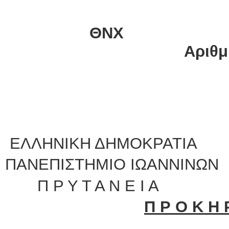
ΑΔΑ: Ψ2Ε
Θ
Αριθμ
ΑΝΑ
ΕΛΛΗΝΙΚΗ ΔΗΜΟΚΡΑΤΙΑ
ΠΑΝΕΠΙΣΤΗΜΙΟ 
Π Ρ Υ Τ Α Ν Ε Ι Α
Π Ρ Ο Κ Η 