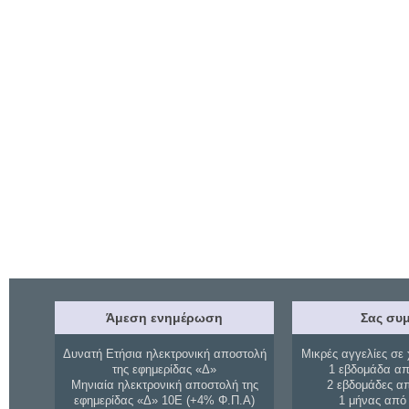
Άμεση ενημέρωση
Σας συμ
Δυνατή Ετήσια ηλεκτρονική αποστολή
Μικρές αγγελίες σε 
της εφημερίδας «Δ»
1 εβδομάδα απ
Μηνιαία ηλεκτρονική αποστολή της
2 εβδομάδες α
εφημερίδας «Δ» 10Ε (+4% Φ.Π.Α)
1 μήνας από