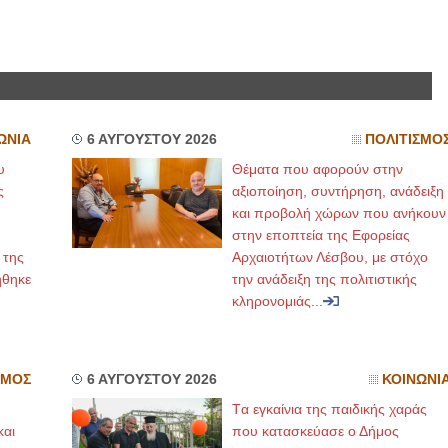
ΙΩΑΝΝΗΣ Α. ΜΑΛΛΙΑΣ
ΧΕΙΡΟΥΡΓΟΣ
ΟΦΘΑΛΜΙΑΤΡΟΣ
Διδάκτωρ Ιατρικής Σχολής
Πανεπιστημίου Αθηνών
Καλλιπόλεως 3,Νέα Σμύρνη,
ΩΝΙΑ
6 ΑΥΓΟΥΣΤΟΥ 2026
ΠΟΛΙΤΙΣΜΟ
τηλ:210-9320215
Καβέτσου 10, Μυτιλήνη, τηλ:
υ
Θέματα που αφορούν στην
2251038065
ς
αξιοποίηση, συντήρηση, ανάδειξη
και προβολή χώρων που ανήκουν
Χειρουργός Ωτορινολαρυγγολόγος
στην εποπτεία της Εφορείας
Έλενα Μπούμπα
 της
Αρχαιοτήτων Λέσβου, με στόχο
Στρατιωτικός Ιατρός
ήθηκε
την ανάδειξη της πολιτιστικής
Διδ.Παν.Αθηνών
Διπλωματούχος Ευρ.Ακαδημίας
κληρονομιάς...
Πάρνηθας 95-97 Αχαρναί
2102467085 & 6938502258
email- elenboumpa@gmail.com
ΣΜΟΣ
6 ΑΥΓΟΥΣΤΟΥ 2026
ΚΟΙΝΩΝΙ
Tα εγκαίνια της παιδικής χαράς
και
που κατασκεύασε ο Δήμος