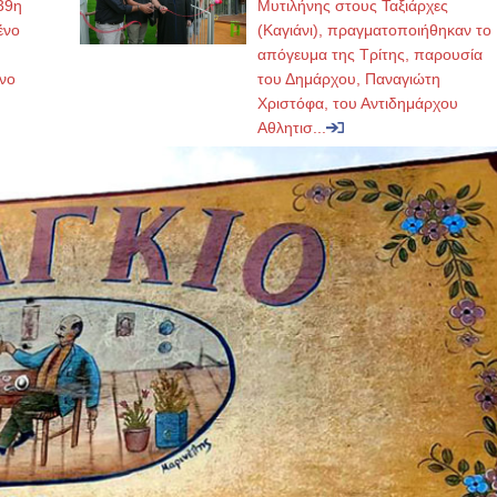
39η
Μυτιλήνης στους Ταξιάρχες
ένο
(Καγιάνι), πραγματοποιήθηκαν το
απόγευμα της Τρίτης, παρουσία
νο
του Δημάρχου, Παναγιώτη
Χριστόφα, του Αντιδημάρχου
Αθλητισ...