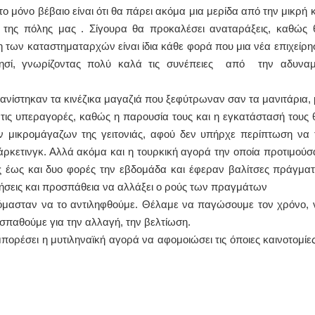
ο μόνο βέβαιο είναι ότι θα πάρει ακόμα μια μερίδα από την μικρή κ
 της πόλης μας . Σίγουρα θα προκαλέσει αναταράξεις, καθώς 
η των καταστηματαρχών είναι ίδια κάθε φορά που μια νέα επιχείρη
ησί, γνωρίζοντας πολύ καλά τις συνέπειες από την αδυναμ
μφανίστηκαν τα κινέζικα μαγαζιά που ξεφύτρωναν σαν τα μανιτάρια, 
 τις υπεραγορές, καθώς η παρουσία τους και η εγκατάστασή τους 
ν μικρομάγαζων της γειτονιάς, αφού δεν υπήρχε περίπτωση να 
μάρκετινγκ. Αλλά ακόμα και η τουρκική αγορά την οποία προτιμούσ
ς έως και δυο φορές την εβδομάδα και έφεραν βαλίτσες πράγματ
οιήσεις και προσπάθεια να αλλάξει ο ρούς των πραγμάτων
όμασταν να το αντιληφθούμε. Θέλαμε να παγώσουμε τον χρόνο, 
οσπαθούμε για την αλλαγή, την βελτίωση.
πορέσει η μυτιληναϊκή αγορά να αφομοιώσει τις όποιες καινοτομίε