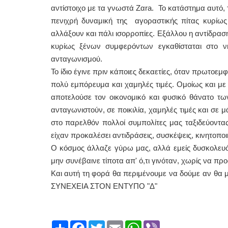
αντίστοιχο με τα γνωστά Ζαra. Το κατάστημα αυτό, τ
πενιχρή δυναμική της αγοραστικής πίτας κυρίως
αλλάξουν και πάλι ισορροπίες. Εξάλλου η αντίδρασ
κυρίως ξένων συμφερόντων εγκαθίσταται στο ν
ανταγωνισμού.
Το ίδιο έγινε πριν κάποιες δεκαετίες, όταν πρωτοε
πολύ εμπόρευμα και χαμηλές τιμές. Ομοίως και με
αποτελούσε τον οικονομικό και φυσικό θάνατο τω
ανταγωνιστούν, σε ποικιλία, χαμηλές τιμές και σε 
στο παρελθόν πολλοί συμπολίτες μας ταξιδεύοντα
είχαν προκαλέσει αντιδράσεις, συσκέψεις, κινητοπ
Ο κόσμος άλλαζε γύρω μας, αλλά εμείς δυσκολευ
μην συνέβαινε τίποτα απ' ό,τι γινόταν, χωρίς να πρ
Και αυτή τη φορά θα περιμένουμε να δούμε αν θα μ
ΣΥΝΕΧΕΙΑ ΣΤΟΝ ΕΝΤΥΠΟ "Δ"
Share
Facebook
Twitter
Email
WhatsApp
Viber