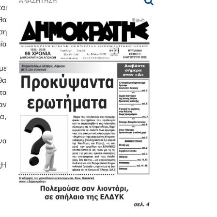
αι
θα
ση
ία
με
θα
τα
αν
α,
να
ςΗ