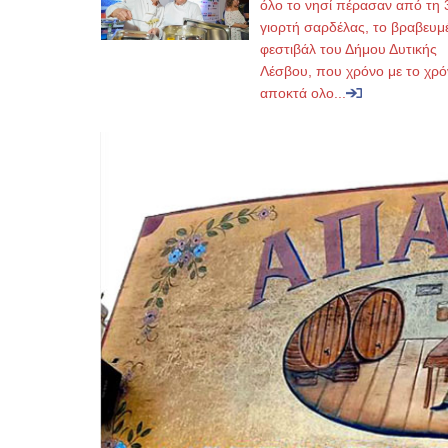
όλο το νησί πέρασαν από τη 
γιορτή σαρδέλας, το βραβευμ
φεστιβάλ του Δήμου Δυτικής
Λέσβου, που χρόνο με το χρό
αποκτά ολο...