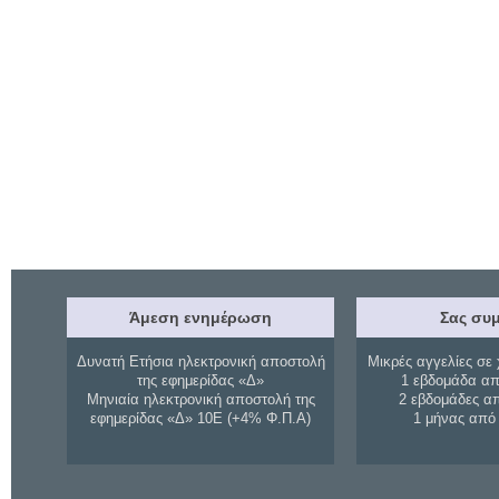
Άμεση ενημέρωση
Σας συμ
Δυνατή Ετήσια ηλεκτρονική αποστολή
Μικρές αγγελίες σε 
της εφημερίδας «Δ»
1 εβδομάδα απ
Μηνιαία ηλεκτρονική αποστολή της
2 εβδομάδες α
εφημερίδας «Δ» 10Ε (+4% Φ.Π.Α)
1 μήνας από