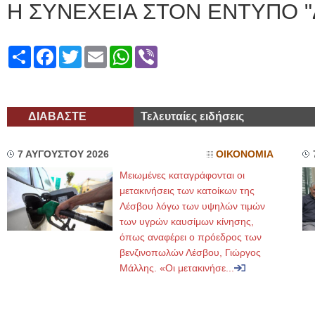
Η ΣΥΝΕΧΕΙΑ ΣΤΟΝ ΕΝΤΥΠΟ "
Share
Facebook
Twitter
Email
WhatsApp
Viber
ΔΙΑΒΑΣΤΕ
Τελευταίες ειδήσεις
7 ΑΥΓΟΥΣΤΟΥ 2026
ΟΙΚΟΝΟΜΙΑ
Μειωμένες καταγράφονται οι
μετακινήσεις των κατοίκων της
Λέσβου λόγω των υψηλών τιμών
των υγρών καυσίμων κίνησης,
όπως αναφέρει ο πρόεδρος των
βενζινοπωλών Λέσβου, Γιώργος
Μάλλης. «Οι μετακινήσε...