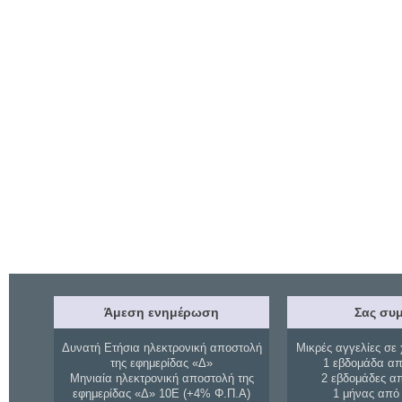
Άμεση ενημέρωση
Σας συμ
Δυνατή Ετήσια ηλεκτρονική αποστολή
Μικρές αγγελίες σε 
της εφημερίδας «Δ»
1 εβδομάδα απ
Μηνιαία ηλεκτρονική αποστολή της
2 εβδομάδες α
εφημερίδας «Δ» 10Ε (+4% Φ.Π.Α)
1 μήνας από