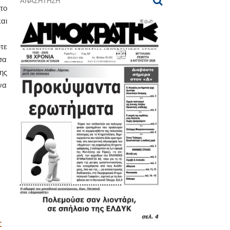
το
αι
τε
σα
ης
να
Σ