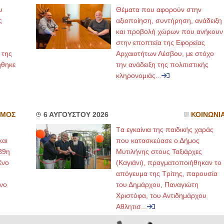
υ
Θέματα που αφορούν στην
ς
αξιοποίηση, συντήρηση, ανάδειξη
ΙΩΑΝΝΗΣ Α. ΜΑΛΛΙΑΣ
και προβολή χώρων που ανήκουν
ΧΕΙΡΟΥΡΓΟΣ
στην εποπτεία της Εφορείας
ΟΦΘΑΛΜΙΑΤΡΟΣ
Διδάκτωρ Ιατρικής Σχολής
 της
Αρχαιοτήτων Λέσβου, με στόχο
Πανεπιστημίου Αθηνών
ήθηκε
την ανάδειξη της πολιτιστικής
Καλλιπόλεως 3,Νέα Σμύρνη,
τηλ:210-9320215
κληρονομιάς...
Καβέτσου 10, Μυτιλήνη, τηλ:
2251038065
Χειρουργός Ωτορινολαρυγγολόγος
ΣΜΟΣ
6 ΑΥΓΟΥΣΤΟΥ 2026
ΚΟΙΝΩΝΙ
Έλενα Μπούμπα
Tα εγκαίνια της παιδικής χαράς
Στρατιωτικός Ιατρός
και
που κατασκεύασε ο Δήμος
Διδ.Παν.Αθηνών
Διπλωματούχος Ευρ.Ακαδημίας
39η
Μυτιλήνης στους Ταξιάρχες
Πάρνηθας 95-97 Αχαρναί
2102467085 & 6938502258
ένο
(Καγιάνι), πραγματοποιήθηκαν το
email- elenboumpa@gmail.com
απόγευμα της Τρίτης, παρουσία
νο
του Δημάρχου, Παναγιώτη
Χριστόφα, του Αντιδημάρχου
Αθλητισ...