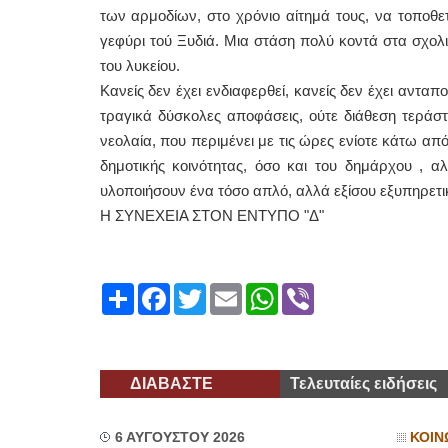
των αρμοδίων, στο χρόνιο αίτημά τους, να τοποθ
γεφύρι τού Ξυδιά. Μια στάση πολύ κοντά στα σχολ
του λυκείου.
Κανείς δεν έχει ενδιαφερθεί, κανείς δεν έχει ανταπ
τραγικά δύσκολες αποφάσεις, ούτε διάθεση τεράσ
νεολαία, που περιμένει με τις ώρες ενίοτε κάτω απ
δημοτικής κοινότητας, όσο και του δημάρχου ,
υλοποιήσουν ένα τόσο απλό, αλλά εξίσου εξυπηρετι
Η ΣΥΝΕΧΕΙΑ ΣΤΟΝ ΕΝΤΥΠΟ "Δ"
Share
Facebook
Twitter
Email
WhatsApp
Viber
ΔΙΑΒΑΣΤΕ
Τελευταίες ειδήσεις
6 ΑΥΓΟΥΣΤΟΥ 2026
ΚΟΙΝ