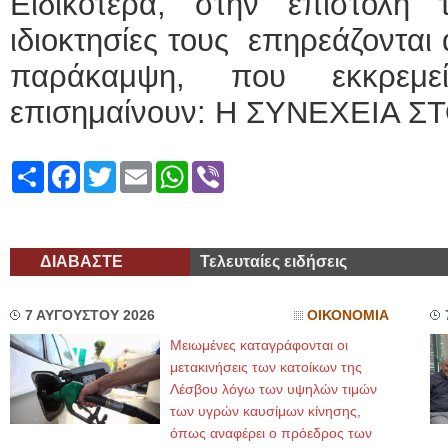
Ειδικότερα, στην επιστολή
ιδιοκτησίες τους επηρεάζονται
παράκαμψη, που εκκρεμε
επισημαίνουν: Η ΣΥΝΕΧΕΙΑ Σ
Share
Facebook
Twitter
Email
WhatsApp
Viber
ΔΙΑΒΑΣΤΕ
Τελευταίες ειδήσεις
7 ΑΥΓΟΥΣΤΟΥ 2026
ΟΙΚΟΝΟΜΙΑ
Μειωμένες καταγράφονται οι
μετακινήσεις των κατοίκων της
Λέσβου λόγω των υψηλών τιμών
των υγρών καυσίμων κίνησης,
όπως αναφέρει ο πρόεδρος των