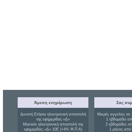
Άμεση ενημέρωση
Σας συμ
Δυνατή Ετήσια ηλεκτρονική αποστολή
Μικρές αγγελίες σε 
της εφημερίδας «Δ»
1 εβδομάδα απ
Μηνιαία ηλεκτρονική αποστολή της
2 εβδομάδες α
εφημερίδας «Δ» 10Ε (+4% Φ.Π.Α)
1 μήνας από