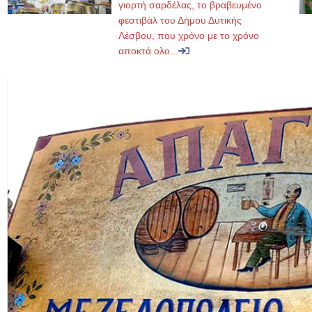
γιορτή σαρδέλας, το βραβευμένο
φεστιβάλ του Δήμου Δυτικής
Λέσβου, που χρόνο με το χρόνο
αποκτά ολο...