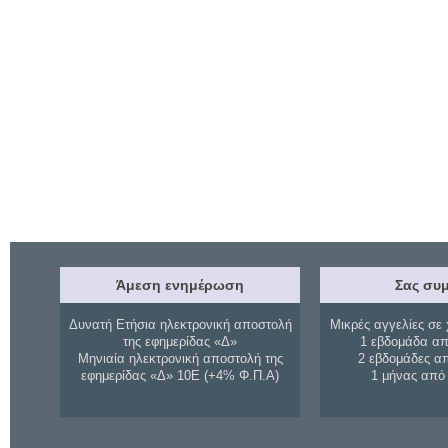
Άμεση ενημέρωση
Σας συμ
Δυνατή Ετήσια ηλεκτρονική αποστολή
Μικρές αγγελίες σε 
της εφημερίδας «Δ»
1 εβδομάδα απ
Μηνιαία ηλεκτρονική αποστολή της
2 εβδομάδες α
εφημερίδας «Δ» 10Ε (+4% Φ.Π.Α)
1 μήνας από