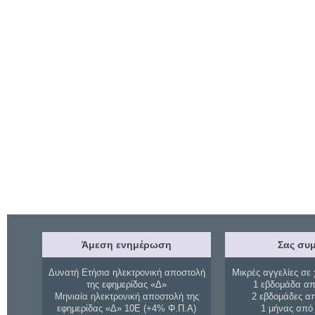
Άμεση ενημέρωση
Σας συμ
Δυνατή Ετήσια ηλεκτρονική αποστολή
Μικρές αγγελίες σε 
της εφημερίδας «Δ»
1 εβδομάδα απ
Μηνιαία ηλεκτρονική αποστολή της
2 εβδομάδες α
εφημερίδας «Δ» 10Ε (+4% Φ.Π.Α)
1 μήνας από