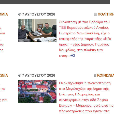
ΟΜΙΑ
7 ΑΥΓΟΥΣΤΟΥ 2026
ΠΟΛΙΤΙΚ
Συνάντηση με τον Πρόεδρο του
ς
ΤΕΕ Βορειοανατολικού Αιγαίου,
μών
Ευστράτιο Μανωλακέλλη, είχε ο
,
επικεφαλής της παράταξης «Νέα
ων
δράση - νέος Δήμος», Πανάγος
ος
Κουφέλος, στο πλαίσιο των
επαφ...
ΩΝΙΑ
7 ΑΥΓΟΥΣΤΟΥ 2026
ΚΟΙΝΩΝΙ
ς
Ολοκληρώθηκε η πλακόστρωση
ηκε
στο Μεγαλοχώρι της Δημοτικής
,
Ενότητας Πλωμαρίου, και
ς για
συγκεκριμένα στην οδό Σοφού
Βενιαμίν – Μάρμαρο, μετά από τις
πλακοστρώσεις που έγιναν στα