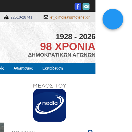
22510-28741
ef_dimokratis@otenet.gr
1928 - 2026
98 ΧΡΟΝΙΑ
ΔΗΜΟΚΡΑΤΙΚΩΝ ΑΓΩΝΩΝ
μός
Αθλητισμός
Εκπαίδευση