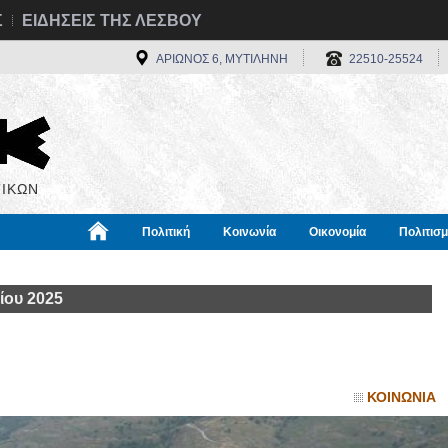
Σ
ΕΙΔΗΣΕΙΣ ΤΗΣ ΛΕΣΒΟΥ
ΑΡΙΩΝΟΣ 6, ΜΥΤΙΛΗΝΗ
22510-25524
ΙΚΩΝ
Πολιτική
Κοινωνία
Οικονομία
Πολιτισ
α
Χρήσιμα
Διεθνή
Πληροφορίες
ίου 2025
ΚΟΙΝΩΝΙΑ