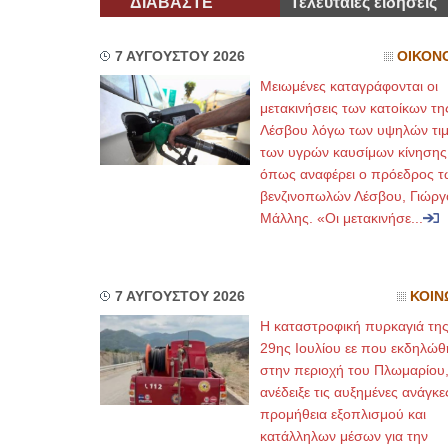
ΔΙΑΒΑΣΤΕ
Τελευταίες ειδήσεις
7 ΑΥΓΟΥΣΤΟΥ 2026
ΟΙΚΟΝ
Μειωμένες καταγράφονται οι
μετακινήσεις των κατοίκων τη
Λέσβου λόγω των υψηλών τι
των υγρών καυσίμων κίνησης
όπως αναφέρει ο πρόεδρος τ
βενζινοπωλών Λέσβου, Γιώργ
Μάλλης. «Οι μετακινήσε...
7 ΑΥΓΟΥΣΤΟΥ 2026
ΚΟΙΝ
Η καταστροφική πυρκαγιά τη
29ης Ιουλίου εε που εκδηλώθ
στην περιοχή του Πλωμαρίου
ανέδειξε τις αυξημένες ανάγκε
προμήθεια εξοπλισμού και
κατάλληλων μέσων για την