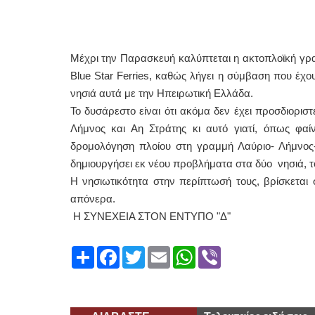
Μέχρι την Παρασκευή καλύπτεται η ακτοπλοϊκή γρα
Blue Star Ferries, καθώς λήγει η σύμβαση που έχου
νησιά αυτά με την Ηπειρωτική Ελλάδα.
Το δυσάρεστο είναι ότι ακόμα δεν έχει προσδιοριστ
Λήμνος και Αη Στράτης κι αυτό γιατί, όπως φαί
δρομολόγηση πλοίου στη γραμμή Λαύριο- Λήμνος- 
δημιουργήσει εκ νέου προβλήματα στα δύο νησιά, 
Η νησιωτικότητα στην περίπτωσή τους, βρίσκεται 
απόνερα.
Η ΣΥΝΕΧΕΙΑ ΣΤΟΝ ΕΝΤΥΠΟ "Δ"
Share
Facebook
Twitter
Email
WhatsApp
Viber