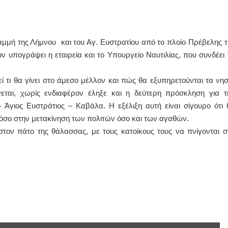
ΙΩΑΝΝΗΣ Α. ΜΑΛΛΙΑΣ
ΧΕΙΡΟΥΡΓΟΣ
μμή της Λήμνου και του Αγ. Ευστρατίου από το πλοίο Πρέβελης τ
ΟΦΘΑΛΜΙΑΤΡΟΣ
Διδάκτωρ Ιατρικής Σχολής
ν υπογράψει η εταιρεία και το Υπουργείο Ναυτιλίας, που συνδέει 
Πανεπιστημίου Αθηνών
Καλλιπόλεως 3,Νέα Σμύρνη,
τηλ:210-9320215
εί τι θα γίνει στο άμεσο μέλλον και πώς θα εξυπηρετούνται τα νησ
Καβέτσου 10, Μυτιλήνη, τηλ:
2251038065
νεται, χωρίς ενδιαφέρον έληξε και η δεύτερη πρόσκληση για τ
Άγιος Ευστράτιος – Καβάλα. H εξέλιξη αυτή είναι σίγουρο ότι 
Χειρουργός Ωτορινολαρυγγολόγος
τόσο στην μετακίνηση των πολιτών όσο και των αγαθών.
Έλενα Μπούμπα
στον πάτο της θάλασσας, με τους κατοίκους τους να πνίγονται σ
Στρατιωτικός Ιατρός
Διδ.Παν.Αθηνών
Διπλωματούχος Ευρ.Ακαδημίας
Πάρνηθας 95-97 Αχαρναί
2102467085 & 6938502258
email- elenboumpa@gmail.com