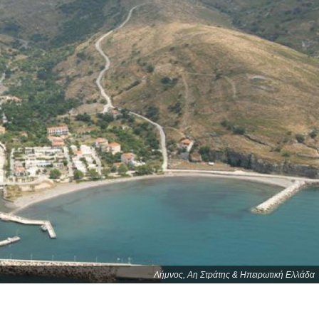
Λήμνος, Αη Στράτης & Ηπειρωτική Ελλάδα