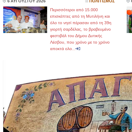
6 ΑΥΓΟΥΣΤΟΥ 2026
ΠΟΛΙΤΙΣΜΟΣ
Περισσότεροι από 15.000
επισκέπτες από τη Μυτιλήνη και
όλο το νησί πέρασαν από τη 39η
γιορτή σαρδέλας, το βραβευμένο
φεστιβάλ του Δήμου Δυτικής
Λέσβου, που χρόνο με το χρόνο
αποκτά ολο...