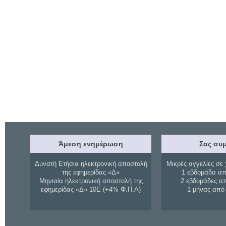
Άμεση ενημέρωση
Σας συμ
Δυνατή Ετήσια ηλεκτρονική αποστολή
Μικρές αγγελίες σε 
της εφημερίδας «Δ»
1 εβδομάδα απ
Μηνιαία ηλεκτρονική αποστολή της
2 εβδομάδες α
εφημερίδας «Δ» 10Ε (+4% Φ.Π.Α)
1 μήνας από