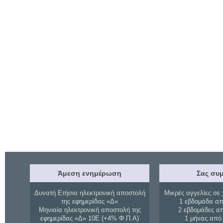
Άμεση ενημέρωση
Σας συμ
Δυνατή Ετήσια ηλεκτρονική αποστολή
Μικρές αγγελίες σε 
της εφημερίδας «Δ»
1 εβδομάδα απ
Μηνιαία ηλεκτρονική αποστολή της
2 εβδομάδες α
εφημερίδας «Δ» 10Ε (+4% Φ.Π.Α)
1 μήνας από