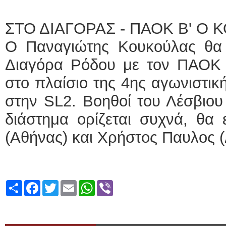
ΕΙΔΙΚΟΣ ΚΑΡΔΙΟΛΟΓΟΣ
ΣΤΟ ΔΙΑΓΟΡΑΣ - ΠΑΟΚ Β' Ο
ΚΩΝΣΤΑΝΤΙΝΟΣ
Ο Παναγιώτης Κουκούλας θα δ
Holter πίεσης κα
Δοκιμασία κοπώ
Διαγόρα Ρόδου με τον ΠΑΟΚ Β
υπέρηχος
Μυτιλήνη Βουρν
τηλ.2251302311
στο πλαίσιο της 4ης αγωνιστικ
Γέρα:Παπάδος τ
aroniskos@gmai
στην SL2. Βοηθοί του Λέσβιου 
Φυσικοθεραπεύτρια Manu
διάστημα ορίζεται συχνά, θα 
Σταυρουλάκη-Γαλ
(Αθήνας) και Χρήστος Παυλος (Δ
Πτυχιούχος Φυσι
ΑΤΕΙ Θεσσαλον
Σύμβαση με ΕΟ
Ασκληπιού 39 Χ
Μυτιλήνη
τηλ. 22510-5489
Share
Facebook
Twitter
Email
WhatsApp
Viber