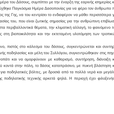
έρα του Δάσους, συμπίπτει με την έναρξη της εαρινής ισημερίας κ
ρύχθηκε Παγκόσμια Ημέρα Δασοπονίας για να φέρει τον άνθρωπο π
ΙΩΑΝΝΗΣ Α. ΜΑΛΛΙΑΣ
ς της Γης, να του κεντρίσει το ενδιαφέρον να μάθει περισσότερα γ
ΧΕΙΡΟΥΡΓΟΣ
τασίας του, που είναι ζωτικής σημασίας για την ανθρώπινη επιβίωσ
ΟΦΘΑΛΜΙΑΤΡΟΣ
Διδάκτωρ Ιατρικής Σχολής
ις στα περιβαλλοντικά θέματα, την κλιματική αλλαγή, το φαινόμενο τ
Πανεπιστημίου Αθηνών
ές στη βιοποικιλότητα και την εκτεταμένη υλοτόμηση των τροπικ
Καλλιπόλεως 3,Νέα Σμύρνη,
τηλ:210-9320215
Καβέτσου 10, Μυτιλήνη, τηλ:
2251038065
ο, πιστός στο κάλεσμα του δάσους, συγκεντρώνεται και συντηρ
εινής ποδηλασίας και μέλη του Συλλόγου, συγκεντρώθηκαν στις πηγ
Χειρουργός Ωτορινολαρυγγολόγος
πάτι και να ομορφύνουν με καθαρισμό, συντήρηση, διάνοιξη κ
Έλενα Μπούμπα
λύ κοντά στην πόλη, το δάσος καταπράσινο, με πυκνή βλάστηση κ
Στρατιωτικός Ιατρός
ι για ποδηλατικές βόλτες, με δροσιά από τα πολλά νερά και μεγάλ
Διδ.Παν.Αθηνών
Διπλωματούχος Ευρ.Ακαδημίας
ς ποδηλατικής τεχνικής αρκετά ψηλά. Η περιοχή έχει φιλοξενήσ
Πάρνηθας 95-97 Αχαρναί
2102467085 & 6938502258
email- elenboumpa@gmail.com