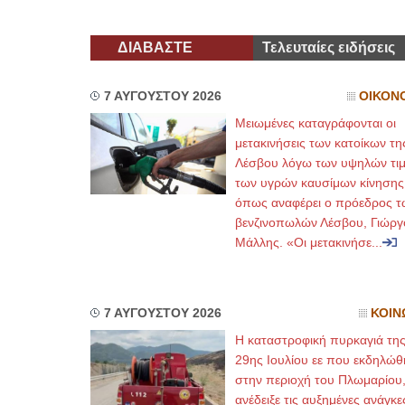
ΔΙΑΒΑΣΤΕ
Τελευταίες ειδήσεις
7 ΑΥΓΟΥΣΤΟΥ 2026
ΟΙΚΟΝ
Μειωμένες καταγράφονται οι
μετακινήσεις των κατοίκων τη
Λέσβου λόγω των υψηλών τι
των υγρών καυσίμων κίνησης
όπως αναφέρει ο πρόεδρος τ
βενζινοπωλών Λέσβου, Γιώργ
Μάλλης. «Οι μετακινήσε...
7 ΑΥΓΟΥΣΤΟΥ 2026
ΚΟΙΝ
Η καταστροφική πυρκαγιά τη
29ης Ιουλίου εε που εκδηλώθ
στην περιοχή του Πλωμαρίου
ανέδειξε τις αυξημένες ανάγκε