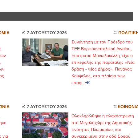
ΟΜΙΑ
7 ΑΥΓΟΥΣΤΟΥ 2026
ΠΟΛΙΤΙΚ
Συνάντηση με τον Πρόεδρο του
ς
ΤΕΕ Βορειοανατολικού Αιγαίου,
μών
Ευστράτιο Μανωλακέλλη, είχε ο
,
επικεφαλής της παράταξης «Νέα
ων
δράση - νέος Δήμος», Πανάγος
ος
Κουφέλος, στο πλαίσιο των
επαφ...
ΩΝΙΑ
7 ΑΥΓΟΥΣΤΟΥ 2026
ΚΟΙΝΩΝΙ
ς
Ολοκληρώθηκε η πλακόστρωση
ηκε
στο Μεγαλοχώρι της Δημοτικής
,
Ενότητας Πλωμαρίου, και
ς για
συγκεκριμένα στην οδό Σοφού