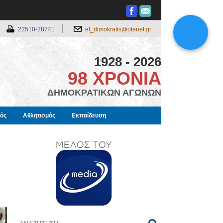
22510-28741
ef_dimokratis@otenet.gr
1928 - 2026
98 ΧΡΟΝΙΑ
ΔΗΜΟΚΡΑΤΙΚΩΝ ΑΓΩΝΩΝ
μός
Αθλητισμός
Εκπαίδευση