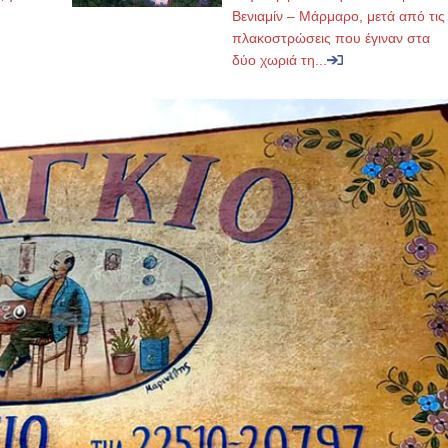
Βενιαμίν – Μάρμαρο, μετά από τις
πλακοστρώσεις που έγιναν στα
δύο χωριά τη...