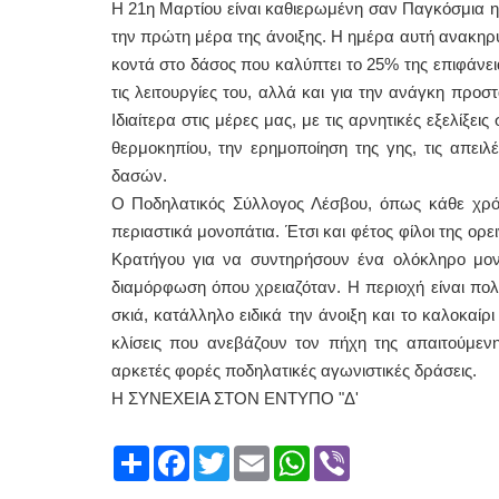
Η 21η Μαρτίου είναι καθιερωμένη σαν Παγκόσμια ημ
την πρώτη μέρα της άνοιξης. Η ημέρα αυτή ανακη
κοντά στο δάσος που καλύπτει το 25% της επιφάνεια
τις λειτουργίες του, αλλά και για την ανάγκη προσ
Ιδιαίτερα στις μέρες μας, με τις αρνητικές εξελίξε
θερμοκηπίου, την ερημοποίηση της γης, τις απειλ
δασών.
Ο Ποδηλατικός Σύλλογος Λέσβου, όπως κάθε χρόν
περιαστικά μονοπάτια. Έτσι και φέτος φίλοι της ορ
Κρατήγου για να συντηρήσουν ένα ολόκληρο μονο
διαμόρφωση όπου χρειαζόταν. Η περιοχή είναι πο
σκιά, κατάλληλο ειδικά την άνοιξη και το καλοκαίρ
κλίσεις που ανεβάζουν τον πήχη της απαιτούμενη
αρκετές φορές ποδηλατικές αγωνιστικές δράσεις.
Η ΣΥΝΕΧΕΙΑ ΣΤΟΝ ΕΝΤΥΠΟ "Δ'
Share
Facebook
Twitter
Email
WhatsApp
Viber