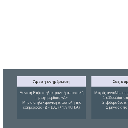
Άμεση ενημέρωση
Σας συμ
Δυνατή Ετήσια ηλεκτρονική αποστολή
Μικρές αγγελίες σε 
της εφημερίδας «Δ»
1 εβδομάδα απ
Μηνιαία ηλεκτρονική αποστολή της
2 εβδομάδες α
εφημερίδας «Δ» 10Ε (+4% Φ.Π.Α)
1 μήνας από