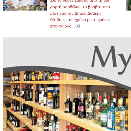
όλο το νησί πέρασαν από τη 39η
γιορτή σαρδέλας, το βραβευμένο
φεστιβάλ του Δήμου Δυτικής
Λέσβου, που χρόνο με το χρόνο
αποκτά ολο...