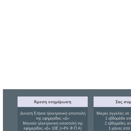
Άμεση ενημέρωση
Σας συμ
Δυνατή Ετήσια ηλεκτρονική αποστολή
Μικρές αγγελίες σε 
της εφημερίδας «Δ»
1 εβδομάδα απ
Μηνιαία ηλεκτρονική αποστολή της
2 εβδομάδες α
εφημερίδας «Δ» 10Ε (+4% Φ.Π.Α)
1 μήνας από