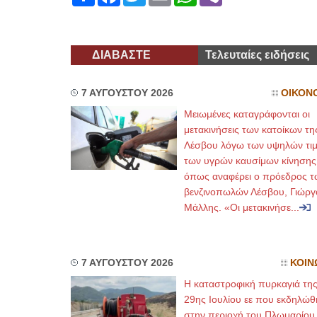
ΔΙΑΒΑΣΤΕ
Τελευταίες ειδήσεις
7 ΑΥΓΟΥΣΤΟΥ 2026
ΟΙΚΟΝ
Μειωμένες καταγράφονται οι
μετακινήσεις των κατοίκων τη
Λέσβου λόγω των υψηλών τι
των υγρών καυσίμων κίνησης
όπως αναφέρει ο πρόεδρος τ
βενζινοπωλών Λέσβου, Γιώργ
Μάλλης. «Οι μετακινήσε...
7 ΑΥΓΟΥΣΤΟΥ 2026
ΚΟΙΝ
Η καταστροφική πυρκαγιά τη
29ης Ιουλίου εε που εκδηλώθ
στην περιοχή του Πλωμαρίου