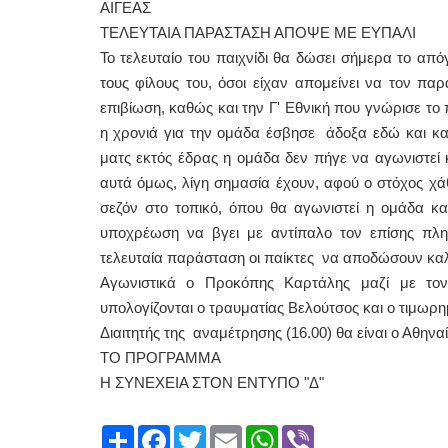
ΑΙΓΕΑΣ
ΤΕΛΕΥΤΑΙΑ ΠΑΡΑΣΤΑΣΗ ΑΠΟΨΕ ΜΕ ΕΥΠΑΛΙ
Το τελευταίο του παιχνίδι θα δώσει σήμερα το α
τους φίλους του, όσοι είχαν απομείνει να τον πα
επιβίωση, καθώς και την Γ' Εθνική που γνώρισε τ
η χρονιά για την ομάδα έσβησε άδοξα εδώ και κα
ματς εκτός έδρας η ομάδα δεν πήγε να αγωνιστεί 
αυτά όμως, λίγη σημασία έχουν, αφού ο στόχος χ
σεζόν στο τοπικό, όπου θα αγωνιστεί η ομάδα κα
υποχρέωση να βγει με αντίπαλο τον επίσης πλ
τελευταία παράσταση οι παίκτες να αποδώσουν καλά 
Αγωνιστικά ο Προκόπης Καρτάλης μαζί με τον
υπολογίζονται ο τραυματίας Βελούτσος και ο τιμωρ
Διαιτητής της αναμέτρησης (16.00) θα είναι ο Αθην
ΤΟ ΠΡΟΓΡΑΜΜΑ
Η ΣΥΝΕΧΕΙΑ ΣΤΟΝ ΕΝΤΥΠΟ "Δ"
Share
Facebook
Twitter
Email
WhatsApp
Viber