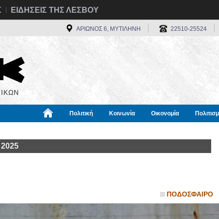
Σ
ΕΙΔΗΣΕΙΣ ΤΗΣ ΛΕΣΒΟΥ
ΑΡΙΩΝΟΣ 6, ΜΥΤΙΛΗΝΗ
22510-25524
ΙΚΩΝ
Πολιτική
Κοινωνία
Οικονομία
Πολιτισ
α
Χρήσιμα
Διεθνή
Πληροφορίες
 2025
ΠΟΔΟΣΦΑΙΡΟ