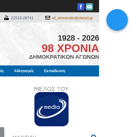
22510-28741
ef_dimokratis@otenet.gr
1928 - 2026
98 ΧΡΟΝΙΑ
ΔΗΜΟΚΡΑΤΙΚΩΝ ΑΓΩΝΩΝ
μός
Αθλητισμός
Εκπαίδευση