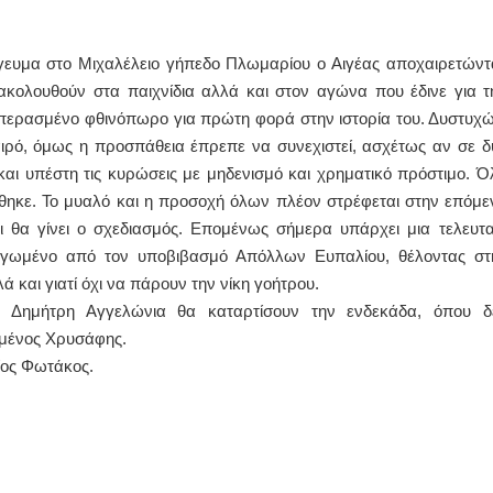
ΙΩΑΝΝΗΣ Α. ΜΑΛΛΙΑΣ
πόγευμα στο Μιχαλέλειο γήπεδο Πλωμαρίου ο Αιγέας αποχαιρετώντ
ΧΕΙΡΟΥΡΓΟΣ
ρακολουθούν στα παιχνίδια αλλά και στον αγώνα που έδινε για τ
ΟΦΘΑΛΜΙΑΤΡΟΣ
Διδάκτωρ Ιατρικής Σχολής
ο περασμένο φθινόπωρο για πρώτη φορά στην ιστορία του. Δυστυχώ
Πανεπιστημίου Αθηνών
ιρό, όμως η προσπάθεια έπρεπε να συνεχιστεί, ασχέτως αν σε δ
Καλλιπόλεως 3,Νέα Σμύρνη,
τηλ:210-9320215
και υπέστη τις κυρώσεις με μηδενισμό και χρηματικό πρόστιμο. Ό
Καβέτσου 10, Μυτιλήνη, τηλ:
2251038065
άθηκε. Το μυαλό και η προσοχή όλων πλέον στρέφεται στην επόμε
ι θα γίνει ο σχεδιασμός. Επομένως σήμερα υπάρχει μια τελευτα
Χειρουργός Ωτορινολαρυγγολόγος
ηγωμένο από τον υποβιβασμό Απόλλων Ευπαλίου, θέλοντας στ
Έλενα Μπούμπα
και γιατί όχι να πάρουν την νίκη γοήτρου.
Στρατιωτικός Ιατρός
 Δημήτρη Αγγελώνια θα καταρτίσουν την ενδεκάδα, όπου δ
Διδ.Παν.Αθηνών
Διπλωματούχος Ευρ.Ακαδημίας
ημένος Χρυσάφης.
Πάρνηθας 95-97 Αχαρναί
2102467085 & 6938502258
αίος Φωτάκος.
email- elenboumpa@gmail.com