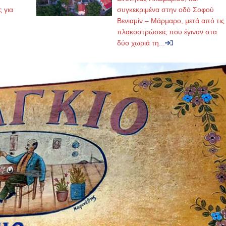
ς για
συγκεκριμένα στην οδό Σοφού
Βενιαμίν – Μάρμαρο, μετά από τις
πλακοστρώσεις που έγιναν στα
δύο χωριά τη...