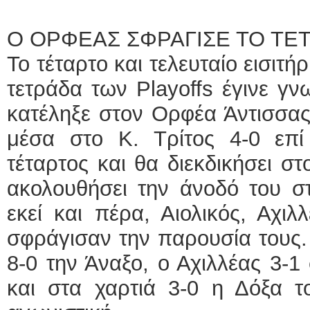
ΕΙΔΙΚΟΣ ΚΑΡΔΙ
Ο ΟΡΦΕΑΣ ΣΦΡΑΓΙΣΕ ΤΟ ΤΕΤ
ΚΩΝΣΤ
Το τέταρτο και τελευταίο εισιτή
Holter 
Δοκιμα
τετράδα των Playοffs έγινε γν
υπέρηχ
Μυτιλή
τηλ.225
κατέληξε στον Ορφέα Άντισσας,
Γέρα:Π
aronis
μέσα στο Κ. Τρίτος 4-0 επί 
Φυσικοθεραπεύτρ
τέταρτος και θα διεκδικήσει σ
Σταυρου
ακολουθήσει την άνοδό του σ
Πτυχιού
ΑΤΕΙ Θ
Σύμβασ
εκεί και πέρα, Αιολικός, Αχιλ
Ασκληπ
Μυτιλή
σφράγισαν την παρουσία τους. 
τηλ. 22
8-0 την Άναξο, ο Αχιλλέας 3-
και στα χαρτιά 3-0 η Δόξα τ