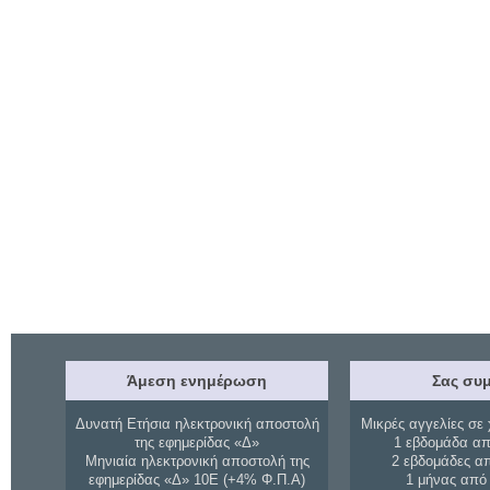
Άμεση ενημέρωση
Σας συμ
Δυνατή Ετήσια ηλεκτρονική αποστολή
Μικρές αγγελίες σε 
της εφημερίδας «Δ»
1 εβδομάδα απ
Μηνιαία ηλεκτρονική αποστολή της
2 εβδομάδες α
εφημερίδας «Δ» 10Ε (+4% Φ.Π.Α)
1 μήνας από