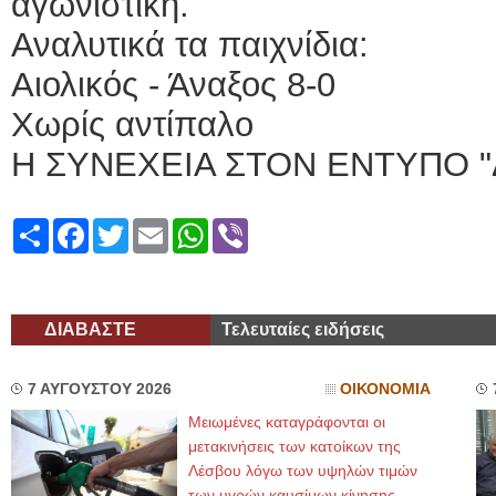
αγωνιστική.
Αναλυτικά τα παιχνίδια:
Αιολικός - Άναξος 8-0
Χωρίς αντίπαλο
Η ΣΥΝΕΧΕΙΑ ΣΤΟΝ ΕΝΤΥΠΟ "
Share
Facebook
Twitter
Email
WhatsApp
Viber
ΔΙΑΒΑΣΤΕ
Τελευταίες ειδήσεις
7 ΑΥΓΟΥΣΤΟΥ 2026
ΟΙΚΟΝΟΜΙΑ
Μειωμένες καταγράφονται οι
μετακινήσεις των κατοίκων της
Λέσβου λόγω των υψηλών τιμών
των υγρών καυσίμων κίνησης,