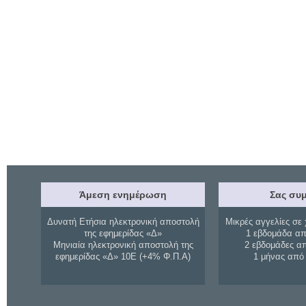
Άμεση ενημέρωση
Σας συμ
Δυνατή Ετήσια ηλεκτρονική αποστολή
Μικρές αγγελίες σε 
της εφημερίδας «Δ»
1 εβδομάδα απ
Μηνιαία ηλεκτρονική αποστολή της
2 εβδομάδες α
εφημερίδας «Δ» 10Ε (+4% Φ.Π.Α)
1 μήνας από