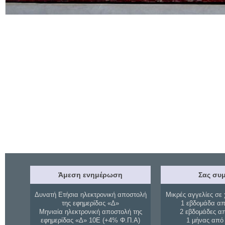
Άμεση ενημέρωση
Σας συμ
Δυνατή Ετήσια ηλεκτρονική αποστολή
Μικρές αγγελίες σε 
της εφημερίδας «Δ»
1 εβδομάδα απ
Μηνιαία ηλεκτρονική αποστολή της
2 εβδομάδες α
εφημερίδας «Δ» 10Ε (+4% Φ.Π.Α)
1 μήνας από