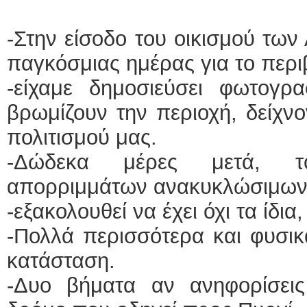
ΕΙΔΙΚΟΣ ΚΑΡΔΙΟΛΟΓ
-Στην είσοδο του οικισμού των
ΚΩΝΣΤΑΝΤΙΝΟ
παγκόσμιας ημέρας για το περι
Holter πίεσης 
Δοκιμασία κο
-είχαμε δημοσιεύσει φωτογρ
υπέρηχος
Μυτιλήνη Βου
τηλ.225130231
βρωμίζουν την περιοχή, δείχν
Γέρα:Παπάδος 
aroniskos@gm
πολιτισμού μας.
Φυσικοθεραπεύτρια Ma
-Δώδεκα μέρες μετά, τ
Σταυρουλάκη-Γ
απορριμμάτων ανακυκλώσιμων 
Πτυχιούχος Φυ
ΑΤΕΙ Θεσσαλο
Σύμβαση με 
-εξακολουθεί να έχει όχι τα ίδι
Ασκληπιού 39
Μυτιλήνη
-Πολλά περισσότερα και φυσικ
τηλ. 22510-54
κατάσταση.
-Δυο βήματα αν ανηφορίσει