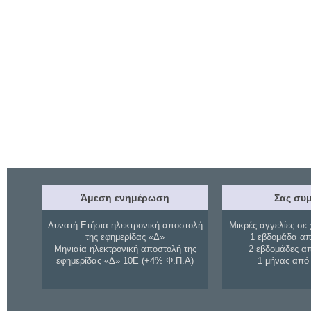
Άμεση ενημέρωση
Σας συμ
Δυνατή Ετήσια ηλεκτρονική αποστολή
Μικρές αγγελίες σε 
της εφημερίδας «Δ»
1 εβδομάδα απ
Μηνιαία ηλεκτρονική αποστολή της
2 εβδομάδες α
εφημερίδας «Δ» 10Ε (+4% Φ.Π.Α)
1 μήνας από