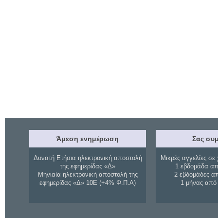
Άμεση ενημέρωση
Σας συμ
Δυνατή Ετήσια ηλεκτρονική αποστολή
Μικρές αγγελίες σε 
της εφημερίδας «Δ»
1 εβδομάδα απ
Μηνιαία ηλεκτρονική αποστολή της
2 εβδομάδες α
εφημερίδας «Δ» 10Ε (+4% Φ.Π.Α)
1 μήνας από