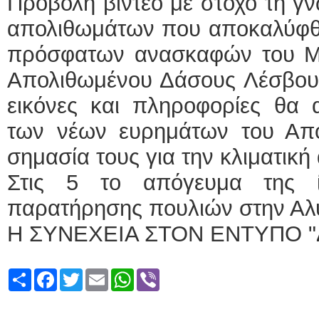
Προβολή βίντεο με στόχο τη γν
απολιθωμάτων που αποκαλύφθη
πρόσφατων ανασκαφών του Μο
Απολιθωμένου Δάσους Λέσβου
εικόνες και πληροφορίες θα 
των νέων ευρημάτων του Απ
σημασία τους για την κλιματική
Στις 5 το απόγευμα της ί
παρατήρησης πουλιών στην Αλ
Η ΣΥΝΕΧΕΙΑ ΣΤΟΝ ΕΝΤΥΠΟ "
Share
Facebook
Twitter
Email
WhatsApp
Viber