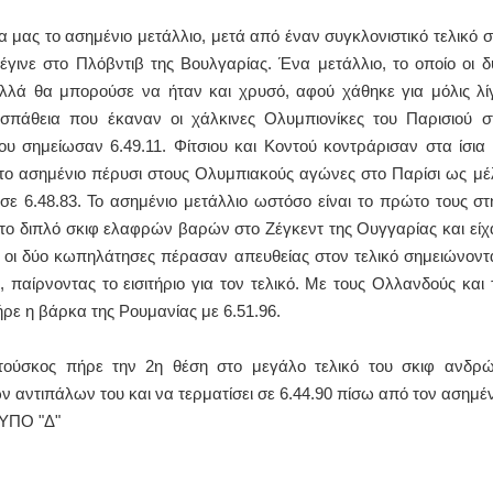
μας το ασημένιο μετάλλιο, μετά από έναν συγκλονιστικό τελικό σ
ΙΩΑΝΝΗΣ Α. ΜΑΛΛΙΑΣ
νε στο Πλόβντιβ της Βουλγαρίας. Ένα μετάλλιο, το οποίο οι δ
ΧΕΙΡΟΥΡΓΟΣ
 αλλά θα μπορούσε να ήταν και χρυσό, αφού χάθηκε για μόλις λί
ΟΦΘΑΛΜΙΑΤΡΟΣ
Διδάκτωρ Ιατρικής Σχολής
σπάθεια που έκαναν οι χάλκινες Ολυμπιονίκες του Παρισιού σ
Πανεπιστημίου Αθηνών
ου σημείωσαν 6.49.11. Φίτσιου και Κοντού κοντράρισαν στα ίσια 
Καλλιπόλεως 3,Νέα Σμύρνη,
τηλ:210-9320215
 το ασημένιο πέρυσι στους Ολυμπιακούς αγώνες στο Παρίσι ως μέ
Καβέτσου 10, Μυτιλήνη, τηλ:
2251038065
σε 6.48.83. Το ασημένιο μετάλλιο ωστόσο είναι το πρώτο τους στ
στο διπλό σκιφ ελαφρών βαρών στο Ζέγκεντ της Ουγγαρίας και είχ
Χειρουργός Ωτορινολαρυγγολόγος
ί οι δύο κωπηλάτησες πέρασαν απευθείας στον τελικό σημειώνοντ
Έλενα Μπούμπα
παίρνοντας το εισιτήριο για τον τελικό. Με τους Ολλανδούς και τ
Στρατιωτικός Ιατρός
πήρε η βάρκα της Ρουμανίας με 6.51.96.
Διδ.Παν.Αθηνών
Διπλωματούχος Ευρ.Ακαδημίας
Πάρνηθας 95-97 Αχαρναί
2102467085 & 6938502258
τούσκος πήρε την 2η θέση στο μεγάλο τελικό του σκιφ ανδρώ
email- elenboumpa@gmail.com
ν αντιπάλων του και να τερματίσει σε 6.44.90 πίσω από τον ασημέν
ΥΠΟ "Δ"