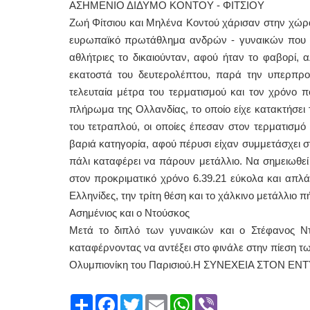
ΑΣΗΜΕΝΙΟ ΔΙΔΥΜΟ ΚΟΝΤΟΥ - ΦΙΤΣΙΟΥ
Ζωή Φίτσιου και Μηλένα Κοντού χάρισαν στην χώρα 
ευρωπαϊκό πρωτάθλημα ανδρών - γυναικών που έγι
αθλήτριες το δικαιούνταν, αφού ήταν το φαβορί,
εκατοστά του δευτερολέπτου, παρά την υπερπρο
τελευταία μέτρα του τερματισμού και τον χρόνο π
πλήρωμα της Ολλανδίας, το οποίο είχε κατακτήσει
του τετραπλού, οι οποίες έπεσαν στον τερματισμό 
βαριά κατηγορία, αφού πέρυσι είχαν συμμετάσχει 
πάλι καταφέρει να πάρουν μετάλλιο. Να σημειωθε
στον προκριματικό χρόνο 6.39.21 εύκολα και απλά, 
Ελληνίδες, την τρίτη θέση και το χάλκινο μετάλλιο 
Ασημένιος και ο Ντούσκος
Μετά το διπλό των γυναικών και ο Στέφανος Ν
καταφέρνοντας να αντέξει στο φινάλε στην πίεση τω
Ολυμπιονίκη του Παρισιού.Η ΣΥΝΕΧΕΙΑ ΣΤΟΝ ΕΝΤ
Share
Facebook
Twitter
Email
WhatsApp
Viber