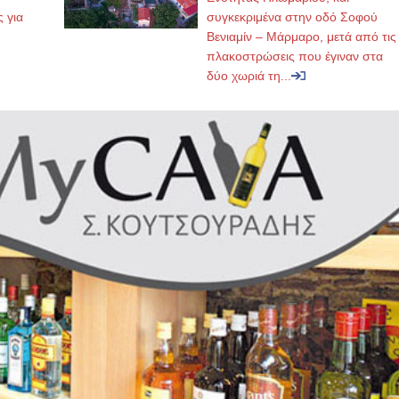
ς για
συγκεκριμένα στην οδό Σοφού
Βενιαμίν – Μάρμαρο, μετά από τις
πλακοστρώσεις που έγιναν στα
δύο χωριά τη...