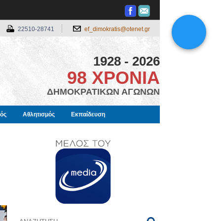
22510-28741
ef_dimokratis@otenet.gr
1928 - 2026
98 ΧΡΟΝΙΑ
ΔΗΜΟΚΡΑΤΙΚΩΝ ΑΓΩΝΩΝ
μός
Αθλητισμός
Εκπαίδευση