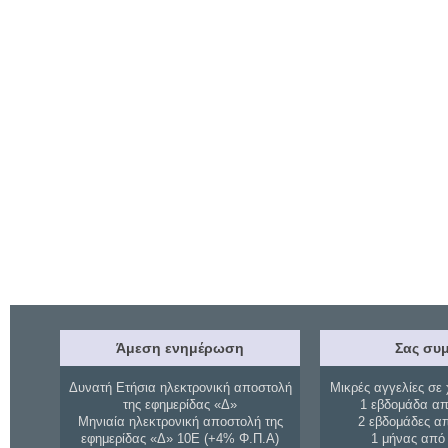
Άμεση ενημέρωση
Σας συμ
Δυνατή Ετήσια ηλεκτρονική αποστολή
Μικρές αγγελίες σε 
της εφημερίδας «Δ»
1 εβδομάδα απ
Μηνιαία ηλεκτρονική αποστολή της
2 εβδομάδες α
εφημερίδας «Δ» 10Ε (+4% Φ.Π.Α)
1 μήνας από