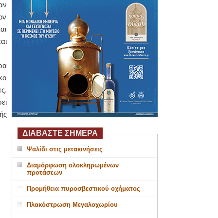
αν
ον
αι
αι
ρα
κο
ς.
ει
ής
ΔΙΑΒΑΣΤΕ ΣΗΜΕΡΑ
Ψαλίδι στις μετακινήσεις
Διαμόρφωση ολοκληρωμένων
προτάσεων
Προμήθεια πυροσβεστικού οχήματος
Πλακόστρωση Μεγαλοχωρίου