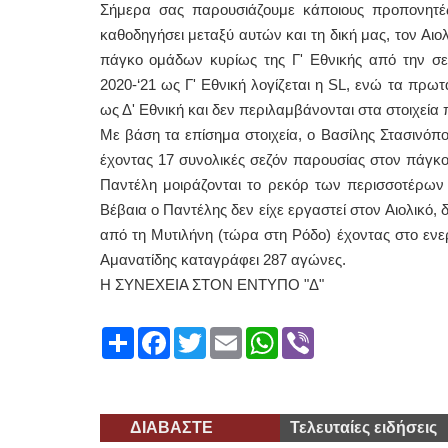
Σήμερα σας παρουσιάζουμε κάποιους προπονητές
καθοδηγήσει μεταξύ αυτών και τη δική μας, τον Αιο
πάγκο ομάδων κυρίως της Γ' Εθνικής από την σεζό
2020-‘21 ως Γ' Εθνική λογίζεται η SL, ενώ τα πρ
ως Δ' Εθνική και δεν περιλαμβάνονται στα στοιχεί
Με βάση τα επίσημα στοιχεία, ο Βασίλης Στασινόπο
έχοντας 17 συνολικές σεζόν παρουσίας στον πάγκο
Παντέλη μοιράζονται το ρεκόρ των περισσοτέρων
Βέβαια ο Παντέλης δεν είχε εργαστεί στον Αιολικό, 
από τη Μυτιλήνη (τώρα στη Ρόδο) έχοντας στο ενε
Αμανατίδης καταγράφει 287 αγώνες.
Η ΣΥΝΕΧΕΙΑ ΣΤΟΝ ΕΝΤΥΠΟ "Δ"
Share
Facebook
Twitter
Email
WhatsApp
Viber
ΔΙΑΒΑΣΤΕ
Τελευταίες ειδήσεις