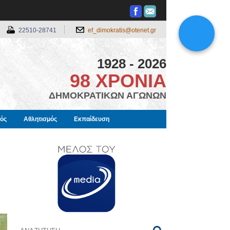
22510-28741
ef_dimokratis@otenet.gr
1928 - 2026
98 ΧΡΟΝΙΑ
ΔΗΜΟΚΡΑΤΙΚΩΝ ΑΓΩΝΩΝ
μός
Αθλητισμός
Εκπαίδευση