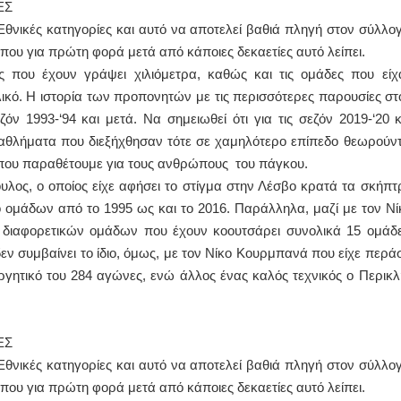
ΕΣ
 Εθνικές κατηγορίες και αυτό να αποτελεί βαθιά πληγή στον σύλλογ
ΙΩΑΝΝΗΣ Α. ΜΑΛΛΙΑΣ
ου για πρώτη φορά μετά από κάποιες δεκαετίες αυτό λείπει.
ΧΕΙΡΟΥΡΓΟΣ
 που έχουν γράψει χιλιόμετρα, καθώς και τις ομάδες που είχ
ΟΦΘΑΛΜΙΑΤΡΟΣ
Διδάκτωρ Ιατρικής Σχολής
λικό. Η ιστορία των προπονητών με τις περισσότερες παρουσίες στ
Πανεπιστημίου Αθηνών
ν 1993-‘94 και μετά. Να σημειωθεί ότι για τις σεζόν 2019-‘20 κ
Καλλιπόλεως 3,Νέα Σμύρνη,
τηλ:210-9320215
ωταθλήματα που διεξήχθησαν τότε σε χαμηλότερο επίπεδο θεωρούντ
Καβέτσου 10, Μυτιλήνη, τηλ:
2251038065
α που παραθέτουμε για τους ανθρώπους του πάγκου.
υλος, ο οποίος είχε αφήσει το στίγμα στην Λέσβο κρατά τα σκήπτ
Χειρουργός Ωτορινολαρυγγολόγος
 ομάδων από το 1995 ως και το 2016. Παράλληλα, μαζί με τον Νί
Έλενα Μπούμπα
 διαφορετικών ομάδων που έχουν κοουτσάρει συνολικά 15 ομάδε
Στρατιωτικός Ιατρός
δεν συμβαίνει το ίδιο, όμως, με τον Νίκο Κουρμπανά που είχε περάσ
Διδ.Παν.Αθηνών
Διπλωματούχος Ευρ.Ακαδημίας
ργητικό του 284 αγώνες, ενώ άλλος ένας καλός τεχνικός ο Περικλ
Πάρνηθας 95-97 Αχαρναί
2102467085 & 6938502258
email- elenboumpa@gmail.com
ΕΣ
 Εθνικές κατηγορίες και αυτό να αποτελεί βαθιά πληγή στον σύλλογ
ου για πρώτη φορά μετά από κάποιες δεκαετίες αυτό λείπει.