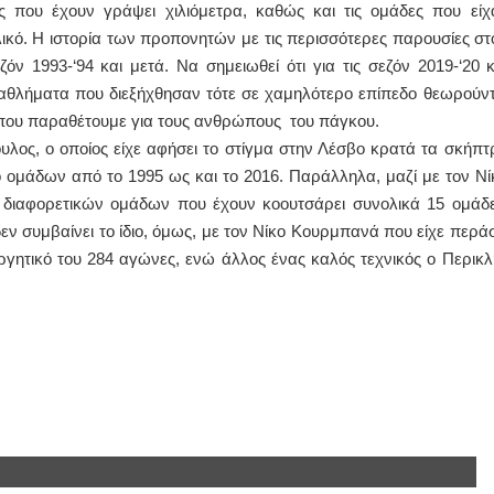
 που έχουν γράψει χιλιόμετρα, καθώς και τις ομάδες που είχ
λικό. Η ιστορία των προπονητών με τις περισσότερες παρουσίες στ
ν 1993-‘94 και μετά. Να σημειωθεί ότι για τις σεζόν 2019-‘20 κ
ωταθλήματα που διεξήχθησαν τότε σε χαμηλότερο επίπεδο θεωρούντ
α που παραθέτουμε για τους ανθρώπους του πάγκου.
υλος, ο οποίος είχε αφήσει το στίγμα στην Λέσβο κρατά τα σκήπτ
 ομάδων από το 1995 ως και το 2016. Παράλληλα, μαζί με τον Νί
 διαφορετικών ομάδων που έχουν κοουτσάρει συνολικά 15 ομάδε
δεν συμβαίνει το ίδιο, όμως, με τον Νίκο Κουρμπανά που είχε περάσ
ργητικό του 284 αγώνες, ενώ άλλος ένας καλός τεχνικός ο Περικλ