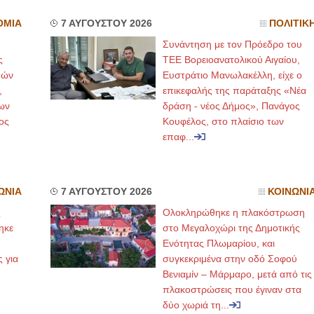
ΟΜΙΑ
7 ΑΥΓΟΥΣΤΟΥ 2026
ΠΟΛΙΤΙΚ
Συνάντηση με τον Πρόεδρο του
ς
ΤΕΕ Βορειοανατολικού Αιγαίου,
μών
Ευστράτιο Μανωλακέλλη, είχε ο
,
επικεφαλής της παράταξης «Νέα
ων
δράση - νέος Δήμος», Πανάγος
ος
Κουφέλος, στο πλαίσιο των
επαφ...
ΩΝΙΑ
7 ΑΥΓΟΥΣΤΟΥ 2026
ΚΟΙΝΩΝΙ
ς
Ολοκληρώθηκε η πλακόστρωση
ηκε
στο Μεγαλοχώρι της Δημοτικής
,
Ενότητας Πλωμαρίου, και
ς για
συγκεκριμένα στην οδό Σοφού
Βενιαμίν – Μάρμαρο, μετά από τις
πλακοστρώσεις που έγιναν στα
δύο χωριά τη...