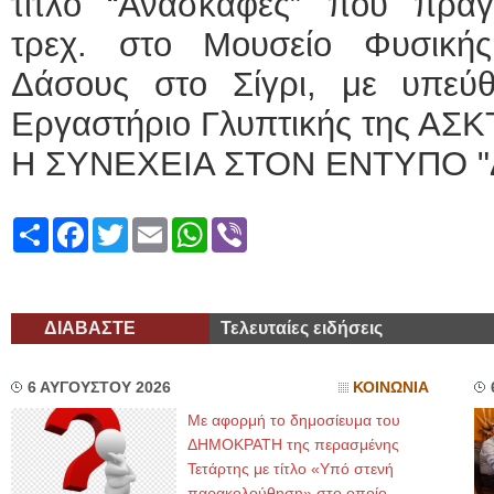
τίτλο “Ανασκαφές” που πρα
τρεχ. στο Μουσείο Φυσικής
Δάσους στο Σίγρι, με υπεύ
Εργαστήριο Γλυπτικής της ΑΣΚ
Η ΣΥΝΕΧΕΙΑ ΣΤΟΝ ΕΝΤΥΠΟ "
Share
Facebook
Twitter
Email
WhatsApp
Viber
ΔΙΑΒΑΣΤΕ
Τελευταίες ειδήσεις
6 ΑΥΓΟΥΣΤΟΥ 2026
ΚΟΙΝΩΝΙΑ
Με αφορμή το δημοσίευμα του
ΔΗΜΟΚΡΑΤΗ της περασμένης
Τετάρτης με τίτλο «Υπό στενή
παρακολούθηση» στο οποίο