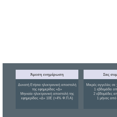
Άμεση ενημέρωση
Σας συμ
Δυνατή Ετήσια ηλεκτρονική αποστολή
Μικρές αγγελίες σε 
της εφημερίδας «Δ»
1 εβδομάδα απ
Μηνιαία ηλεκτρονική αποστολή της
2 εβδομάδες α
εφημερίδας «Δ» 10Ε (+4% Φ.Π.Α)
1 μήνας από