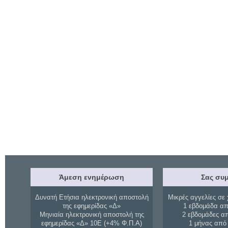
Άμεση ενημέρωση
Σας συμ
Δυνατή Ετήσια ηλεκτρονική αποστολή
Μικρές αγγελίες σε 
της εφημερίδας «Δ»
1 εβδομάδα απ
Μηνιαία ηλεκτρονική αποστολή της
2 εβδομάδες α
εφημερίδας «Δ» 10Ε (+4% Φ.Π.Α)
1 μήνας από