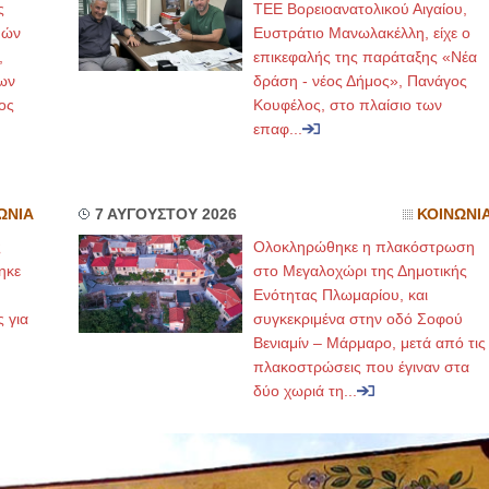
ς
ΤΕΕ Βορειοανατολικού Αιγαίου,
μών
Ευστράτιο Μανωλακέλλη, είχε ο
,
επικεφαλής της παράταξης «Νέα
ων
δράση - νέος Δήμος», Πανάγος
ος
Κουφέλος, στο πλαίσιο των
επαφ...
ΩΝΙΑ
7 ΑΥΓΟΥΣΤΟΥ 2026
ΚΟΙΝΩΝΙ
ς
Ολοκληρώθηκε η πλακόστρωση
ηκε
στο Μεγαλοχώρι της Δημοτικής
,
Ενότητας Πλωμαρίου, και
ς για
συγκεκριμένα στην οδό Σοφού
Βενιαμίν – Μάρμαρο, μετά από τις
πλακοστρώσεις που έγιναν στα
δύο χωριά τη...