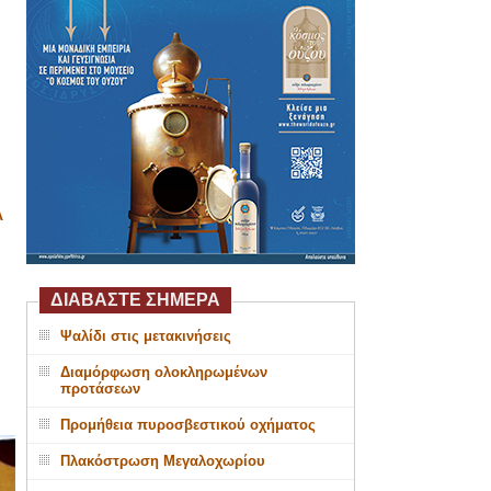
Α
ΔΙΑΒΑΣΤΕ ΣΗΜΕΡΑ
Ψαλίδι στις μετακινήσεις
Διαμόρφωση ολοκληρωμένων
προτάσεων
Προμήθεια πυροσβεστικού οχήματος
Πλακόστρωση Μεγαλοχωρίου