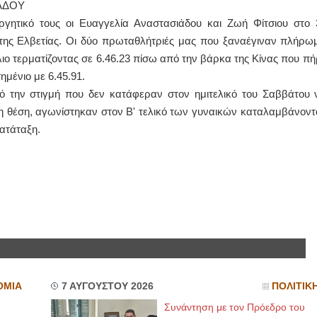
ΙΑΔΟΥ
ργητικό τους οι Ευαγγελία Αναστασιάδου και Ζωή Φίτσιου στο 
ΙΩΑΝΝΗΣ Α. ΜΑΛΛΙΑΣ
 της Ελβετίας. Οι δύο πρωταθλήτριές μας που ξαναέγιναν πλήρω
ΧΕΙΡΟΥΡΓΟΣ
ιο τερματίζοντας σε 6.46.23 πίσω από την βάρκα της Κίνας που πή
ΟΦΘΑΛΜΙΑΤΡΟΣ
Διδάκτωρ Ιατρικής Σχολής
ημένιο με 6.45.91.
Πανεπιστημίου Αθηνών
 την στιγμή που δεν κατάφεραν στον ημιτελικό του Σαββάτου 
Καλλιπόλεως 3,Νέα Σμύρνη,
τηλ:210-9320215
η θέση, αγωνίστηκαν στον Β' τελικό των γυναικών καταλαμβάνοντ
Καβέτσου 10, Μυτιλήνη, τηλ:
2251038065
κατάταξη.
Χειρουργός Ωτορινολαρυγγολόγος
Έλενα Μπούμπα
Στρατιωτικός Ιατρός
Διδ.Παν.Αθηνών
Διπλωματούχος Ευρ.Ακαδημίας
Πάρνηθας 95-97 Αχαρναί
2102467085 & 6938502258
email- elenboumpa@gmail.com
ΟΜΙΑ
7 ΑΥΓΟΥΣΤΟΥ 2026
ΠΟΛΙΤΙΚ
Συνάντηση με τον Πρόεδρο του