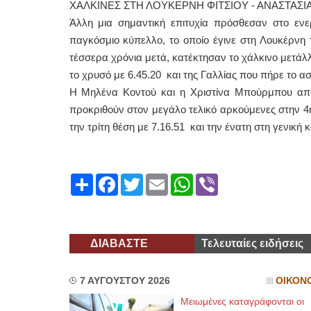
ΧΑΛΚΙΝΕΣ ΣΤΗ ΛΟΥΚΕΡΝΗ ΦΙΤΣΙΟΥ - ΑΝΑΣΤΑΣ
Άλλη μια σημαντική επιτυχία πρόσθεσαν στο ενε
παγκόσμιο κύπελλο, το οποίο έγινε στη Λουκέρνη
τέσσερα χρόνια μετά, κατέκτησαν το χάλκινο μετάλλ
το χρυσό με 6.45.20 και της Γαλλίας που πήρε το ασ
Η Μηλένα Κοντού και η Χριστίνα Μπούρμπου από
προκριθούν στον μεγάλο τελικό αρκούμενες στην 4
την τρίτη θέση με 7.16.51 και την ένατη στη γενική 
Share
Facebook
Twitter
Email
WhatsApp
Viber
ΔΙΑΒΑΣΤΕ
Τελευταίες ειδήσεις
7 ΑΥΓΟΥΣΤΟΥ 2026
ΟΙΚΟΝ
Μειωμένες καταγράφονται οι