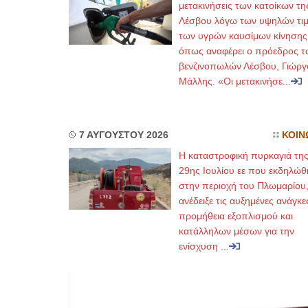
μετακινήσεις των κατοίκων τη
Λέσβου λόγω των υψηλών τι
των υγρών καυσίμων κίνησης
όπως αναφέρει ο πρόεδρος τ
βενζινοπωλών Λέσβου, Γιώργ
Μάλλης. «Οι μετακινήσε...
7 ΑΥΓΟΥΣΤΟΥ 2026
ΚΟΙΝ
Η καταστροφική πυρκαγιά τη
29ης Ιουλίου εε που εκδηλώθ
στην περιοχή του Πλωμαρίου
ανέδειξε τις αυξημένες ανάγκε
προμήθεια εξοπλισμού και
κατάλληλων μέσων για την
ενίσχυση ...