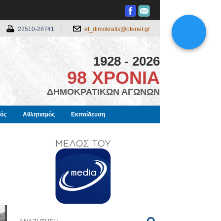
22510-28741
ef_dimokratis@otenet.gr
1928 - 2026
98 ΧΡΟΝΙΑ
ΔΗΜΟΚΡΑΤΙΚΩΝ ΑΓΩΝΩΝ
μός
Αθλητισμός
Εκπαίδευση