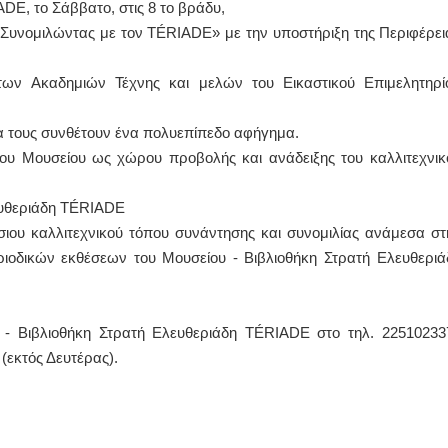
ADE, το Σάββατο, στις 8 το βράδυ,
ο «Συνομιλώντας με τον TÉRIADE» με την υποστήριξη της Περιφέρει
ΙΩΑΝΝΗΣ Α. ΜΑΛΛΙΑΣ
ΧΕΙΡΟΥΡΓΟΣ
των Ακαδημιών Τέχνης και μελών του Εικαστικού Επιμελητηρί
ΟΦΘΑΛΜΙΑΤΡΟΣ
Διδάκτωρ Ιατρικής Σχολής
Πανεπιστημίου Αθηνών
ργα τους συνθέτουν ένα πολυεπίπεδο αφήγημα.
Καλλιπόλεως 3,Νέα Σμύρνη,
τηλ:210-9320215
του Μουσείου ως χώρου προβολής και ανάδειξης του καλλιτεχνικ
Καβέτσου 10, Μυτιλήνη, τηλ:
2251038065
ευθεριάδη TÉRIADE
Χειρουργός Ωτορινολαρυγγολόγος
ήσιου καλλιτεχνικού τόπου συνάντησης και συνομιλίας ανάμεσα στ
Έλενα Μπούμπα
περιοδικών εκθέσεων του Μουσείου - Βιβλιοθήκη Στρατή Ελευθεριά
Στρατιωτικός Ιατρός
Διδ.Παν.Αθηνών
Διπλωματούχος Ευρ.Ακαδημίας
Πάρνηθας 95-97 Αχαρναί
2102467085 & 6938502258
ο - Βιβλιοθήκη Στρατή Ελευθεριάδη TÉRIADE στο τηλ. 22510233
email- elenboumpa@gmail.com
 (εκτός Δευτέρας).