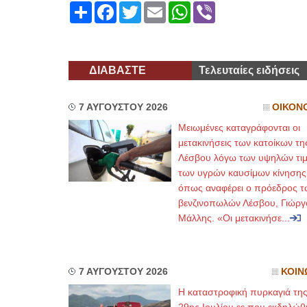
Share
Facebook
Twitter
Email
WhatsApp
Viber
ΔΙΑΒΑΣΤΕ
Τελευταίες ειδήσεις
7 ΑΥΓΟΥΣΤΟΥ 2026
ΟΙΚΟΝ
Μειωμένες καταγράφονται οι
μετακινήσεις των κατοίκων τη
Λέσβου λόγω των υψηλών τι
των υγρών καυσίμων κίνησης
όπως αναφέρει ο πρόεδρος τ
βενζινοπωλών Λέσβου, Γιώργ
Μάλλης. «Οι μετακινήσε...
7 ΑΥΓΟΥΣΤΟΥ 2026
ΚΟΙΝ
Η καταστροφική πυρκαγιά τη