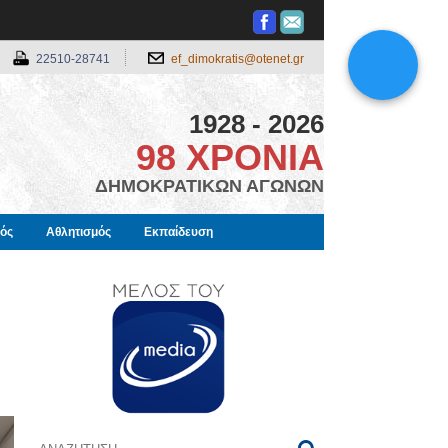
22510-28741
ef_dimokratis@otenet.gr
1928 - 2026
98 ΧΡΟΝΙΑ
ΔΗΜΟΚΡΑΤΙΚΩΝ ΑΓΩΝΩΝ
μός
Αθλητισμός
Εκπαίδευση