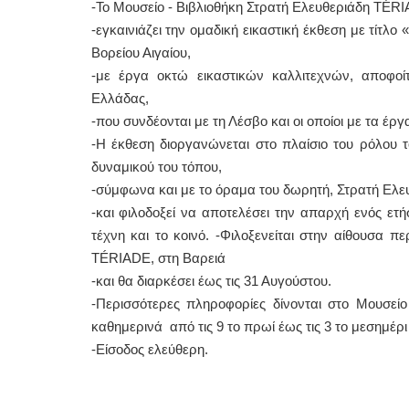
-Το Μουσείο - Βιβλιοθήκη Στρατή Ελευθεριάδη TÉRI
-εγκαινιάζει την ομαδική εικαστική έκθεση με τίτλ
Βορείου Αιγαίου,
-με έργα οκτώ εικαστικών καλλιτεχνών, αποφοί
Ελλάδας,
-που συνδέονται με τη Λέσβο και οι οποίοι με τα έ
-Η έκθεση διοργανώνεται στο πλαίσιο του ρόλου 
δυναμικού του τόπου,
-σύμφωνα και με το όραμα του δωρητή, Στρατή Ελ
-και φιλοδοξεί να αποτελέσει την απαρχή ενός ετ
τέχνη και το κοινό. -Φιλοξενείται στην αίθουσα 
TÉRIADE, στη Βαρειά
-και θα διαρκέσει έως τις 31 Αυγούστου.
-Περισσότερες πληροφορίες δίνονται στο Μουσεί
καθημερινά από τις 9 το πρωί έως τις 3 το μεσημέρι
-Είσοδος ελεύθερη.