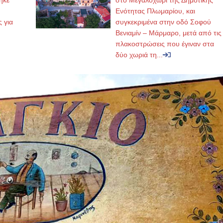
ηκε
στο Μεγαλοχώρι της Δημοτικής
,
Ενότητας Πλωμαρίου, και
ς για
συγκεκριμένα στην οδό Σοφού
Βενιαμίν – Μάρμαρο, μετά από τις
πλακοστρώσεις που έγιναν στα
δύο χωριά τη...