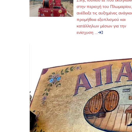
29ης Ιουλίου εε που εκδηλώθ
στην περιοχή του Πλωμαρίου
ανέδειξε τις αυξημένες ανάγκε
προμήθεια εξοπλισμού και
κατάλληλων μέσων για την
ενίσχυση ...