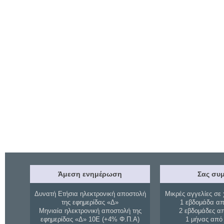
Άμεση ενημέρωση
Σας συμ
Δυνατή Ετήσια ηλεκτρονική αποστολή
Μικρές αγγελίες σε 
της εφημερίδας «Δ»
1 εβδομάδα απ
Μηνιαία ηλεκτρονική αποστολή της
2 εβδομάδες α
εφημερίδας «Δ» 10Ε (+4% Φ.Π.Α)
1 μήνας από