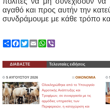
πολίτες να μη συνεχίσουν να 
αγαθό και προς αυτήν την κατε
συνδράμουμε με κάθε τρόπο κα
Share
Facebook
Twitter
Email
WhatsApp
Viber
ΔΙΑΒΑΣΤΕ
Τελευταίες ειδήσεις
5 ΑΥΓΟΥΣΤΟΥ 2026
ΟΙΚΟΝΟΜΙΑ
Ολοκληρώθηκε από το Υπουργείο
Αγροτικής Ανάπτυξης και
Τροφίμων, σε συνεργασία με τις
αρμόδιες υπηρεσίες των
Περιφερειών, η καταχώριση και