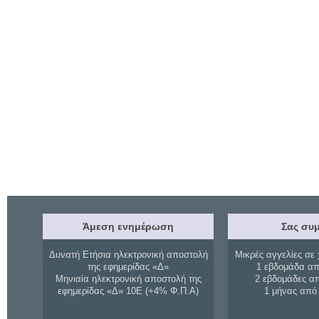
Άμεση ενημέρωση
Σας συμ
Δυνατή Ετήσια ηλεκτρονική αποστολή
Μικρές αγγελίες σε 
της εφημερίδας «Δ»
1 εβδομάδα απ
Μηνιαία ηλεκτρονική αποστολή της
2 εβδομάδες α
εφημερίδας «Δ» 10Ε (+4% Φ.Π.Α)
1 μήνας από