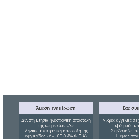
Άμεση ενημέρωση
Σας συμ
Δυνατή Ετήσια ηλεκτρονική αποστολή
Μικρές αγγελίες σε 
της εφημερίδας «Δ»
1 εβδομάδα απ
Μηνιαία ηλεκτρονική αποστολή της
2 εβδομάδες α
εφημερίδας «Δ» 10Ε (+4% Φ.Π.Α)
1 μήνας από