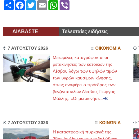
Share
Facebook
Twitter
Email
WhatsApp
Viber
ΔΙΑΒΑΣΤΕ
Τελευταίες ειδήσεις
7 ΑΥΓΟΥΣΤΟΥ 2026
ΟΙΚΟΝΟΜΙΑ
Μειωμένες καταγράφονται οι
μετακινήσεις των κατοίκων της
Λέσβου λόγω των υψηλών τιμών
των υγρών καυσίμων κίνησης,
όπως αναφέρει ο πρόεδρος των
βενζινοπωλών Λέσβου, Γιώργος
Μάλλης. «Οι μετακινήσε...
7 ΑΥΓΟΥΣΤΟΥ 2026
ΚΟΙΝΩΝΙΑ
Η καταστροφική πυρκαγιά της
29ης Ιουλίου εε που εκδηλώθηκε